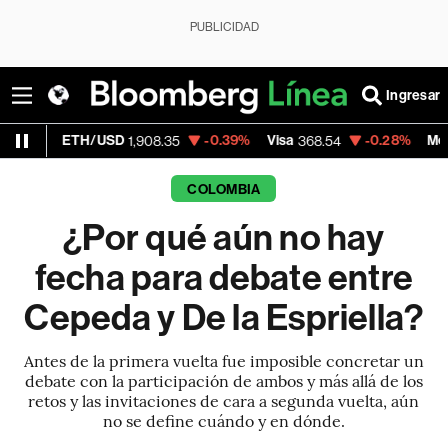
PUBLICIDAD
Ingresar
TH/USD
-0.39%
Visa
-0.28%
MercadoLibre
1,908.35
368.54
COLOMBIA
¿Por qué aún no hay
fecha para debate entre
Cepeda y De la Espriella?
Antes de la primera vuelta fue imposible concretar un
debate con la participación de ambos y más allá de los
retos y las invitaciones de cara a segunda vuelta, aún
no se define cuándo y en dónde.