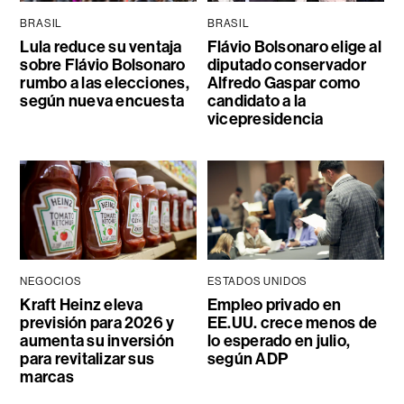
BRASIL
BRASIL
Lula reduce su ventaja
Flávio Bolsonaro elige al
sobre Flávio Bolsonaro
diputado conservador
rumbo a las elecciones,
Alfredo Gaspar como
según nueva encuesta
candidato a la
vicepresidencia
NEGOCIOS
ESTADOS UNIDOS
Kraft Heinz eleva
Empleo privado en
previsión para 2026 y
EE.UU. crece menos de
aumenta su inversión
lo esperado en julio,
para revitalizar sus
según ADP
marcas