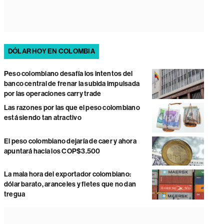
DÓLAR HOY EN COLOMBIA
Peso colombiano desafía los intentos del
banco central de frenar la subida impulsada
por las operaciones carry trade
Las razones por las que el peso colombiano
está siendo tan atractivo
El peso colombiano dejaría de caer y ahora
apuntará hacia los COP$3.500
La mala hora del exportador colombiano:
dólar barato, aranceles y fletes que no dan
tregua