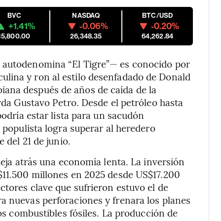
BVC
NASDAQ
BTC/USD
+1.41%
-0.06%
-0.20%
15,800.00
26,348.35
64,262.84
e autodenomina “El Tigre”— es conocido por
lina y ron al estilo desenfadado de Donald
iana después de años de caída de la
erda Gustavo Petro. Desde el petróleo hasta
podría estar lista para un sacudón
o populista logra superar al heredero
 del 21 de junio.
 deja atrás una economía lenta. La inversión
S$11.500 millones en 2025 desde US$17.200
ctores clave que sufrieron estuvo el de
a nuevas perforaciones y frenara los planes
los combustibles fósiles. La producción de