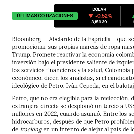
DÓLAR
-0.52%
ÚLTIMAS
COTIZACIONES
3,159.39
Bloomberg — Abelardo de la Espriella —que s
promocionar sus propias marcas de ropa mascu
Trump. Promete reactivar la economía colomb
inversión bajo el presidente saliente de izqui
los servicios financieros y la salud, Colombia 
económico, dicen los analistas, si el candidat
ideológico de Petro, Iván Cepeda, en el balotaje
Petro, que no era elegible para la reelección,
extranjera directa se desplomó un tercio a U
millones en 2022, cuando asumió. Entre los se
hidrocarburos, después de que Petro prohibier
de
fracking
en un intento de alejar al país de 