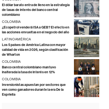
El dólar barato entra de lleno en la estrategia
de tasas de interés del banco central
colombiano
COLOMBIA
¿Ecopetrol venderá ISA a GEB? El efecto en
las acciones envueltas en el negocio del año
LATINOAMÉRICA
Los 5 países de América Latina con mayor
calidad de vida en 2026, según clasificación
de Wharton
COLOMBIA
Banco central colombiano mantuvo
inalterada la tasa de interés en 12%
COLOMBIA
Inversionistas apuestan por sectores que
ven como ganadores durante la era De la
Espriella