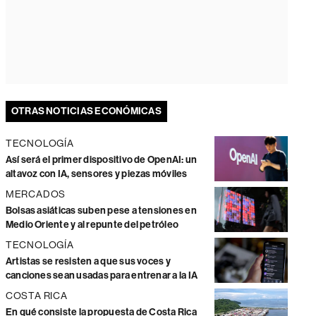
OTRAS NOTICIAS ECONÓMICAS
TECNOLOGÍA
Así será el primer dispositivo de OpenAI: un
altavoz con IA, sensores y piezas móviles
MERCADOS
Bolsas asiáticas suben pese a tensiones en
Medio Oriente y al repunte del petróleo
TECNOLOGÍA
Artistas se resisten a que sus voces y
canciones sean usadas para entrenar a la IA
COSTA RICA
En qué consiste la propuesta de Costa Rica