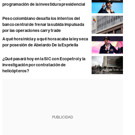
programación de la investidura presidencial
Peso colombiano desafía los intentos del
banco central de frenar la subida impulsada
por las operaciones carry trade
A qué hora inicia y a qué hora acaba la ley seca
por posesión de Abelardo De la Espriella
¿Qué pasará hoy en la SIC con Ecopetrol y la
investigación por contratación de
helicópteros?
PUBLICIDAD