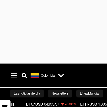
Colombia
Las noticias del día
Newsletters
Línea Mundial
BTC/USD
64,103.37
ETH/USD
1,865.245
-0.30%
-0.54
Bloomberg 