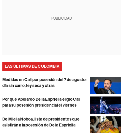
PUBLICIDAD
LAS ÚLTIMAS DE COLOMBIA
Medidas en Cali por posesión del 7 de agosto:
día sin carro, ley seca y otras
Por qué Abelardo De la Espriella eligió Cali
para su posesión presidencial el viernes
De Milei a Noboa: lista de presidentes que
asistirán a la posesión de De la Espriella