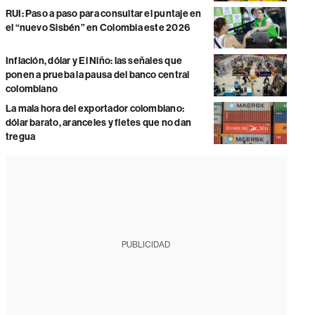
RUI: Paso a paso para consultar el puntaje en
el “nuevo Sisbén” en Colombia este 2026
Inflación, dólar y El Niño: las señales que
ponen a prueba la pausa del banco central
colombiano
La mala hora del exportador colombiano:
dólar barato, aranceles y fletes que no dan
tregua
PUBLICIDAD