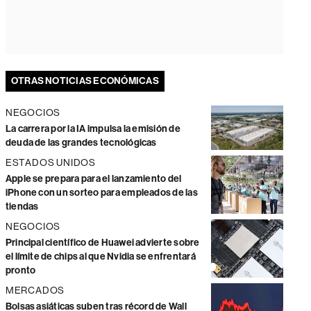
OTRAS NOTICIAS ECONÓMICAS
NEGOCIOS
La carrera por la IA impulsa la emisión de
deuda de las grandes tecnológicas
ESTADOS UNIDOS
Apple se prepara para el lanzamiento del
iPhone con un sorteo para empleados de las
tiendas
NEGOCIOS
Principal científico de Huawei advierte sobre
el límite de chips al que Nvidia se enfrentará
pronto
MERCADOS
Bolsas asiáticas suben tras récord de Wall