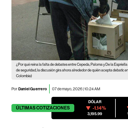
¿Por qué reina la falta de debates entre Cepeda, Paloma y De la Espriella
de seguridad, la discusión gira ahora alrededor de quién acepta debatir, 
Colombia)
Por
Daniel Guerrero
07 de mayo, 2026 | 10:24 AM
DÓLAR
-1.14%
ÚLTIMAS
COTIZACIONES
3,195.99