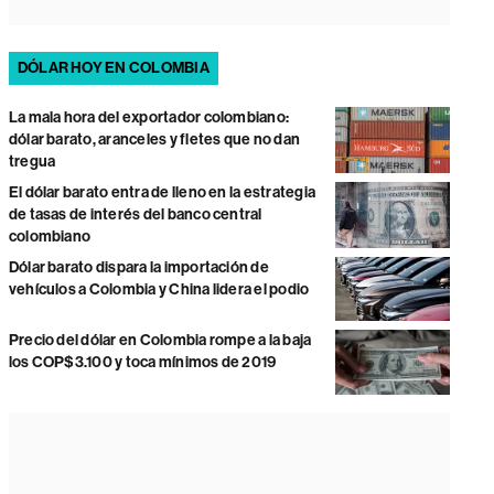
DÓLAR HOY EN COLOMBIA
La mala hora del exportador colombiano:
dólar barato, aranceles y fletes que no dan
tregua
El dólar barato entra de lleno en la estrategia
de tasas de interés del banco central
colombiano
Dólar barato dispara la importación de
vehículos a Colombia y China lidera el podio
Precio del dólar en Colombia rompe a la baja
los COP$3.100 y toca mínimos de 2019