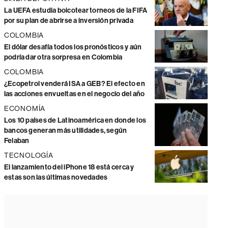
La UEFA estudia boicotear torneos de la FIFA
por su plan de abrirse a inversión privada
COLOMBIA
El dólar desafía todos los pronósticos y aún
podría dar otra sorpresa en Colombia
COLOMBIA
¿Ecopetrol venderá ISA a GEB? El efecto en
las acciones envueltas en el negocio del año
ECONOMÍA
Los 10 países de Latinoamérica en donde los
bancos generan más utilidades, según
Felaban
TECNOLOGÍA
El lanzamiento del iPhone 18 está cerca y
estas son las últimas novedades