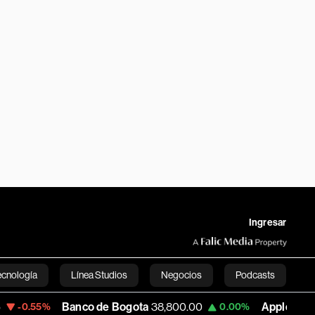
Ingresar
ecnología
Línea Studios
Negocios
Podcasts
Banco de Bogota
38,800.00
Apple
309.25
0.00%
+1.97%
English