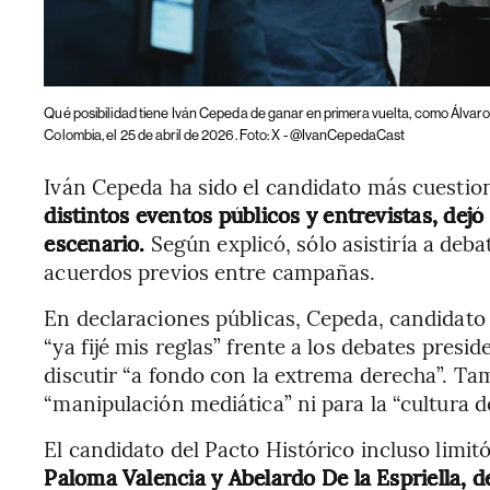
Qué posibilidad tiene Iván Cepeda de ganar en primera vuelta, como Álvaro
Colombia, el 25 de abril de 2026. Foto: X - @IvanCepedaCast
Iván Cepeda ha sido el candidato más cuestio
distintos eventos públicos y entrevistas, dejó
escenario.
Según explicó, sólo asistiría a deb
acuerdos previos entre campañas.
En declaraciones públicas, Cepeda, candidato 
“ya fijé mis reglas” frente a los debates presid
discutir “a fondo con la extrema derecha”. Ta
“manipulación mediática” ni para la “cultura d
El candidato del Pacto Histórico incluso limi
Paloma Valencia y Abelardo De la Espriella, d