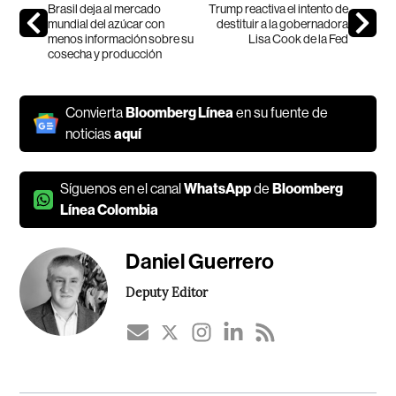
Brasil deja al mercado
Trump reactiva el intento de
mundial del azúcar con
destituir a la gobernadora
menos información sobre su
Lisa Cook de la Fed
cosecha y producción
Convierta
Bloomberg Línea
en su fuente de
noticias
aquí
Síguenos en el canal
WhatsApp
de
Bloomberg
Línea Colombia
Daniel Guerrero
Deputy Editor