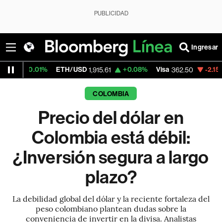
PUBLICIDAD
Ingresar
%
ETH/USD
+0.08%
Visa
-2.15%
MercadoLi
1,915.61
362.50
COLOMBIA
Precio del dólar en
Colombia está débil:
¿Inversión segura a largo
plazo?
La debilidad global del dólar y la reciente fortaleza del
peso colombiano plantean dudas sobre la
conveniencia de invertir en la divisa. Analistas