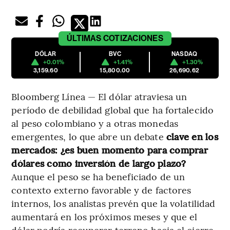
ÚLTIMAS
COTIZACIONES
DÓLAR
BVC
NASDAQ
+0.01%
+1.41%
+1.30%
3,159.60
15,800.00
26,690.62
Bloomberg Línea — El dólar atraviesa un
período de debilidad global que ha fortalecido
al peso colombiano y a otras monedas
emergentes, lo que abre un debate
clave en los
mercados: ¿es buen momento para comprar
dólares como inversión de largo plazo?
Aunque el peso se ha beneficiado de un
contexto externo favorable y de factores
internos, los analistas prevén que la volatilidad
aumentará en los próximos meses y que el
dólar podría recuperar terreno hacia el cierre