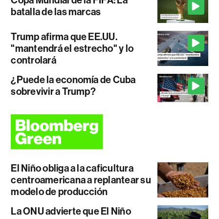
Copa Mundial de la FIFA: La
batalla de las marcas
Trump afirma que EE.UU.
"mantendrá el estrecho" y lo
controlará
¿Puede la economía de Cuba
sobrevivir a Trump?
El Niño obliga a la caficultura
centroamericana a replantear su
modelo de producción
La ONU advierte que El Niño