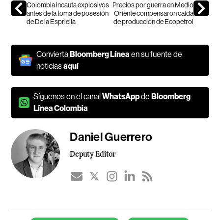
Colombia incauta explosivos
Precios por guerra en Medio
antes de la toma de posesión
Oriente compensaron caída
de De la Espriella
de producción de Ecopetrol
Convierta
Bloomberg Línea
en su fuente de
noticias
aquí
Síguenos en el canal
WhatsApp
de
Bloomberg
Línea Colombia
Daniel Guerrero
Deputy Editor