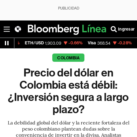
PUBLICIDAD
Ingresar
ETH/USD
-0.66%
Visa
-0.28%
MercadoLib
1,903.09
368.54
COLOMBIA
Precio del dólar en
Colombia está débil:
¿Inversión segura a largo
plazo?
La debilidad global del dólar y la reciente fortaleza del
peso colombiano plantean dudas sobre la
conveniencia de invertir en la divisa. Analistas