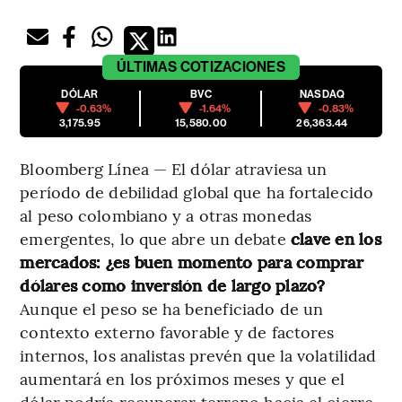
ÚLTIMAS
COTIZACIONES
DÓLAR
BVC
NASDAQ
-0.63%
-1.64%
-0.83%
3,175.95
15,580.00
26,363.44
Bloomberg Línea — El dólar atraviesa un
período de debilidad global que ha fortalecido
al peso colombiano y a otras monedas
emergentes, lo que abre un debate
clave en los
mercados: ¿es buen momento para comprar
dólares como inversión de largo plazo?
Aunque el peso se ha beneficiado de un
contexto externo favorable y de factores
internos, los analistas prevén que la volatilidad
aumentará en los próximos meses y que el
dólar podría recuperar terreno hacia el cierre