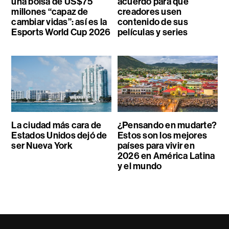
una bolsa de US$75
acuerdo para que
millones “capaz de
creadores usen
cambiar vidas”: así es la
contenido de sus
Esports World Cup 2026
películas y series
La ciudad más cara de
¿Pensando en mudarte?
Estados Unidos dejó de
Estos son los mejores
ser Nueva York
países para vivir en
2026 en América Latina
y el mundo