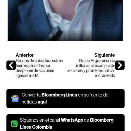
Anterior
Siguiente
Fondos de cobertura sufren
Grupo Argos anuncia
fuertes pérdidas por
millonaria recompra de
desplome de acciones
acciones y promete duplicar
ligadas a la IA
el dividendo
Convierta
Bloomberg Línea
en su fuente de
noticias
aquí
Síguenos en el canal
WhatsApp
de
Bloomberg
Línea Colombia