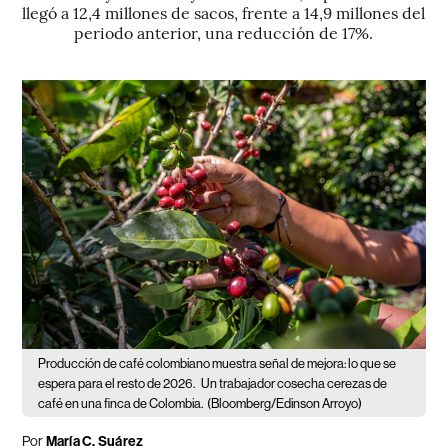
llegó a 12,4 millones de sacos, frente a 14,9 millones del
periodo anterior, una reducción de 17%.
Producción de café colombiano muestra señal de mejora: lo que se
espera para el resto de 2026.
Un trabajador cosecha cerezas de
café en una finca de Colombia.
(Bloomberg/Edinson Arroyo)
Por
María C. Suárez