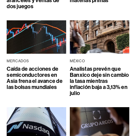
aranceles y ventas de
materias primas
dos juegos
MERCADOS
MÉXICO
Caída de acciones de
Analistas prevén que
semiconductores en
Banxico deje sin cambio
Asia frena el avance de
la tasa mientras
las bolsas mundiales
inflación baja a 3,13% en
julio