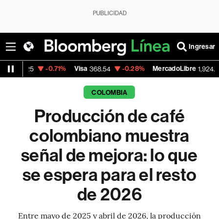
PUBLICIDAD
Ingresar
-0.71%
Visa
-0.28%
MercadoLibre
+1.85%
368.54
1,924.95
COLOMBIA
Producción de café
colombiano muestra
señal de mejora: lo que
se espera para el resto
de 2026
Entre mayo de 2025 y abril de 2026, la producción