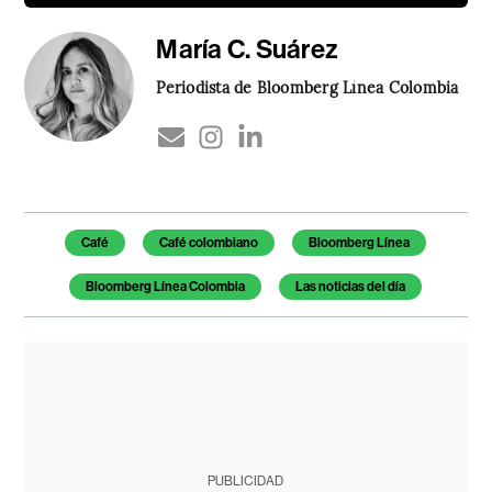
María C. Suárez
Periodista de Bloomberg Línea Colombia
Temas de este artículo
Café
Café colombiano
Bloomberg Línea
Bloomberg Línea Colombia
Las noticias del día
PUBLICIDAD