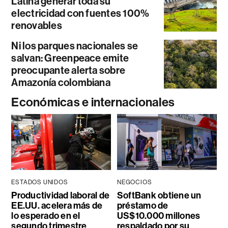
Latina generar toda su
electricidad con fuentes 100%
renovables
Ni los parques nacionales se
salvan: Greenpeace emite
preocupante alerta sobre
Amazonía colombiana
Económicas e internacionales
ESTADOS UNIDOS
NEGOCIOS
Productividad laboral de
SoftBank obtiene un
EE.UU. acelera más de
préstamo de
lo esperado en el
US$10.000 millones
segundo trimestre
respaldado por su