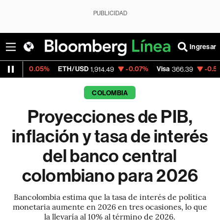
PUBLICIDAD
Ingresar
5%
ETH/USD
-0.07%
Visa
-0.58%
MercadoL
1,914.49
366.39
COLOMBIA
Proyecciones de PIB,
inflación y tasa de interés
del banco central
colombiano para 2026
Bancolombia estima que la tasa de interés de política
monetaria aumente en 2026 en tres ocasiones, lo que
la llevaría al 10% al término de 2026.