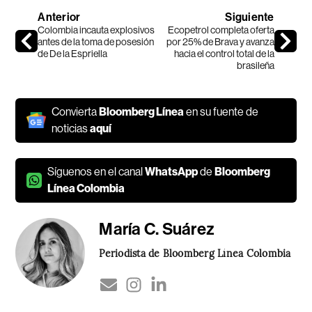
Anterior
Siguiente
Colombia incauta explosivos
Ecopetrol completa oferta
antes de la toma de posesión
por 25% de Brava y avanza
de De la Espriella
hacia el control total de la
brasileña
Convierta
Bloomberg Línea
en su fuente de
noticias
aquí
Síguenos en el canal
WhatsApp
de
Bloomberg
Línea Colombia
María C. Suárez
Periodista de Bloomberg Línea Colombia