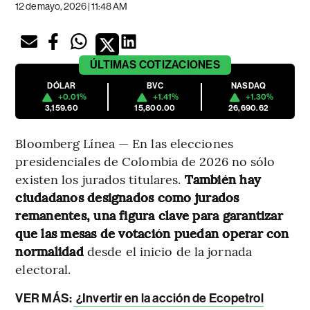
12 de mayo, 2026 | 11:48 AM
ÚLTIMAS
COTIZACIONES
DÓLAR
BVC
NASDAQ
+0.01%
+1.41%
+1.30%
3,159.60
15,800.00
26,690.62
Bloomberg Línea — En las elecciones
presidenciales de Colombia de 2026 no sólo
existen los jurados titulares.
También hay
ciudadanos designados como jurados
remanentes, una figura clave para garantizar
que las mesas de votación puedan operar con
normalidad
desde el inicio de la jornada
electoral.
VER MÁS:
¿Invertir en la acción de Ecopetrol