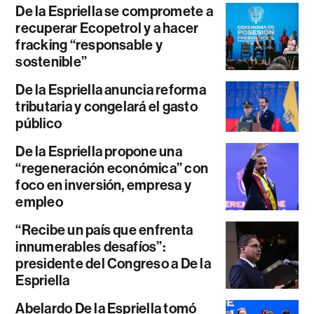
De la Espriella se compromete a
recuperar Ecopetrol y a hacer
fracking “responsable y
sostenible”
De la Espriella anuncia reforma
tributaria y congelará el gasto
público
De la Espriella propone una
“regeneración económica” con
foco en inversión, empresa y
empleo
“Recibe un país que enfrenta
innumerables desafíos”:
presidente del Congreso a De la
Espriella
Abelardo De la Espriella tomó