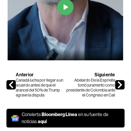
Anterior
Siguiente
Canadá lucha por llegar a un
Abelardo De la Espriella
acuerdo antes de que el
tomó juramento como
arancel del 50% de Trump
presidente de Colombia ante
agrave la disputa
el Congreso en Cali
Convierta
Bloomberg Línea
en su fuente de
noticias
aquí