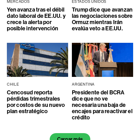
MERCADOS
ESTADOS UNIDOS
Yen avanza tras el débil
Trump dice que avanzan
dato laboral de EE.UU. y
las negociaciones sobre
crece la alerta por
Ormuz mientras Irán
posible intervención
evalúa veto a EE.UU.
CHILE
ARGENTINA
Cencosud reporta
Presidente del BCRA
pérdidas trimestrales
dice que no ve
por costos de su nuevo
necesaria una baja de
plan estratégico
encajes para reactivar el
crédito
Cargar más