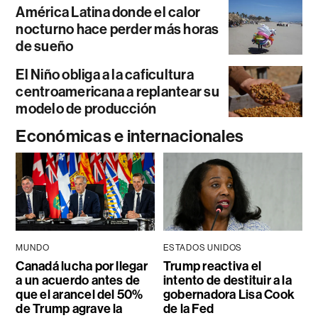
América Latina donde el calor
nocturno hace perder más horas
de sueño
El Niño obliga a la caficultura
centroamericana a replantear su
modelo de producción
Económicas e internacionales
MUNDO
ESTADOS UNIDOS
Canadá lucha por llegar
Trump reactiva el
a un acuerdo antes de
intento de destituir a la
que el arancel del 50%
gobernadora Lisa Cook
de Trump agrave la
de la Fed