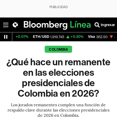
PUBLICIDAD
Ingresar
.07%
ETH/USD
+0.30%
Visa
-2.15%
Merca
1,919.745
362.50
COLOMBIA
¿Qué hace un remanente
en las elecciones
presidenciales de
Colombia en 2026?
Los jurados remanentes cumplen una función de
respaldo clave durante las elecciones presidenciales
de 2026 en Colombia.