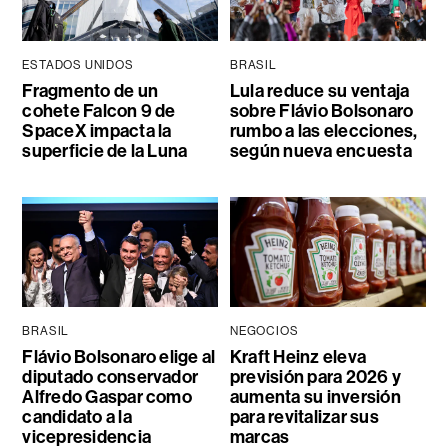
ESTADOS UNIDOS
BRASIL
Fragmento de un
Lula reduce su ventaja
cohete Falcon 9 de
sobre Flávio Bolsonaro
SpaceX impacta la
rumbo a las elecciones,
superficie de la Luna
según nueva encuesta
BRASIL
NEGOCIOS
Flávio Bolsonaro elige al
Kraft Heinz eleva
diputado conservador
previsión para 2026 y
Alfredo Gaspar como
aumenta su inversión
candidato a la
para revitalizar sus
vicepresidencia
marcas