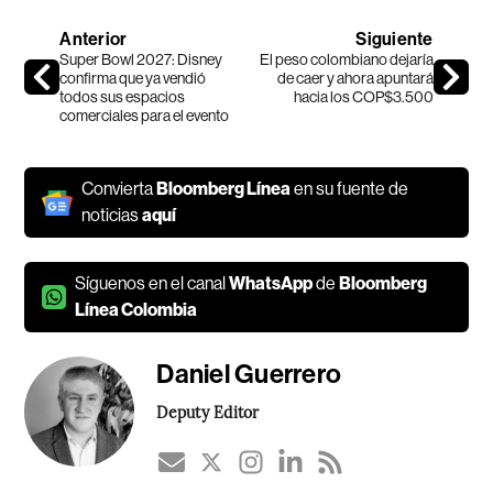
Anterior
Siguiente
Super Bowl 2027: Disney
El peso colombiano dejaría
confirma que ya vendió
de caer y ahora apuntará
todos sus espacios
hacia los COP$3.500
comerciales para el evento
Convierta
Bloomberg Línea
en su fuente de
noticias
aquí
Síguenos en el canal
WhatsApp
de
Bloomberg
Línea Colombia
Daniel Guerrero
Deputy Editor