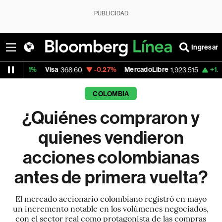
PUBLICIDAD
Ingresar
Visa
-0.27%
MercadoLibre
+1.77%
Banco
368.60
1,923.515
COLOMBIA
¿Quiénes compraron y
quienes vendieron
acciones colombianas
antes de primera vuelta?
El mercado accionario colombiano registró en mayo
un incremento notable en los volúmenes negociados,
con el sector real como protagonista de las compras