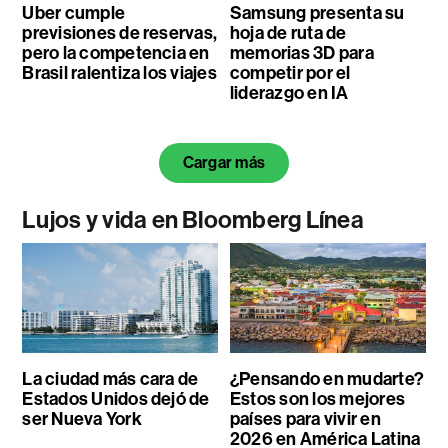
Uber cumple
Samsung presenta su
previsiones de reservas,
hoja de ruta de
pero la competencia en
memorias 3D para
Brasil ralentiza los viajes
competir por el
liderazgo en IA
Cargar más
Lujos y vida en Bloomberg Línea
La ciudad más cara de
¿Pensando en mudarte?
Estados Unidos dejó de
Estos son los mejores
ser Nueva York
países para vivir en
2026 en América Latina