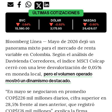
ÚLTIMAS
COTIZACIONES
BVC
DÓLAR
NASDAQ
-1.64%
-0.63%
-0.60%
15,580.00
3,175.95
26,426.07
Bloomberg Línea — Mayo de 2026 dejó un
panorama mixto para el mercado de renta
variable en Colombia. Según el análisis de
Davivienda Corredores, el índice MSCI Colcap
cerró con una leve desvalorización de 0,05%
en moneda local,
pero el volumen operado
mostró un dinamismo destacado.
“En mayo se negociaron en promedio
COP$226 mil millones diarios, cifra superior en
28,5% frente al mes anterior, que registró
COP$176 mil millones”, explica la firma