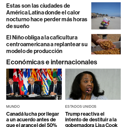
Estas son las ciudades de
América Latina donde el calor
nocturno hace perder más horas
de sueño
El Niño obliga a la caficultura
centroamericana a replantear su
modelo de producción
Económicas e internacionales
MUNDO
ESTADOS UNIDOS
Canadá lucha por llegar
Trump reactiva el
a un acuerdo antes de
intento de destituir a la
que el arancel del 50%
gobernadora Lisa Cook