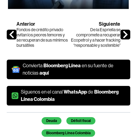
Anterior
Siguiente
Fondos de crédito privado
De la Espriella se
evitan los peores temores y
compromete a recuperar
se recuperan de sus mínimos
Ecopetrol y a hacer fracking
bursátiles
“responsable y sostenible”
Convierta
Bloomberg Línea
en su fuente de
noticias
aquí
Síguenos en el canal
WhatsApp
de
Bloomberg
Línea Colombia
Temas de este artículo
Deuda
Déficit fiscal
Bloomberg Línea Colombia