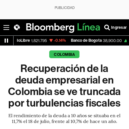
PUBLICIDAD
Ingresar
bre
-0.14%
Banco de Bogota
+0.46%
Ap
1,821.795
38,900.00
COLOMBIA
Recuperación de la
deuda empresarial en
Colombia se ve truncada
por turbulencias fiscales
El rendimiento de la deuda a 10 años se situaba en el
11,7% el 18 de julio, frente al 10,7% de hace un año.