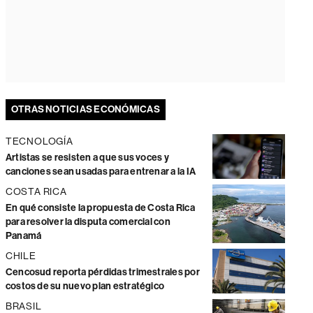
OTRAS NOTICIAS ECONÓMICAS
TECNOLOGÍA
Artistas se resisten a que sus voces y
canciones sean usadas para entrenar a la IA
COSTA RICA
En qué consiste la propuesta de Costa Rica
para resolver la disputa comercial con
Panamá
CHILE
Cencosud reporta pérdidas trimestrales por
costos de su nuevo plan estratégico
BRASIL