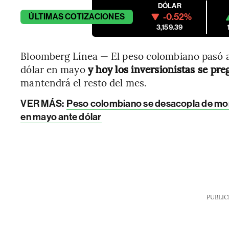
DÓLAR
-0.52%
ÚLTIMAS
COTIZACIONES
3,159.39
Bloomberg Línea — El peso colombiano pasó a
dólar en mayo
y hoy los inversionistas se pre
mantendrá el resto del mes.
VER MÁS:
Peso colombiano se desacopla de mone
en mayo ante dólar
PUBLIC