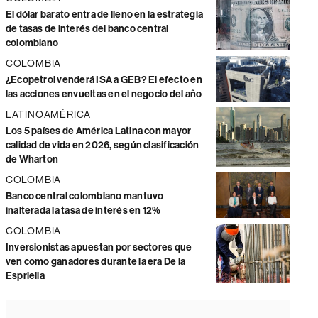
El dólar barato entra de lleno en la estrategia
de tasas de interés del banco central
colombiano
COLOMBIA
¿Ecopetrol venderá ISA a GEB? El efecto en
las acciones envueltas en el negocio del año
LATINOAMÉRICA
Los 5 países de América Latina con mayor
calidad de vida en 2026, según clasificación
de Wharton
COLOMBIA
Banco central colombiano mantuvo
inalterada la tasa de interés en 12%
COLOMBIA
Inversionistas apuestan por sectores que
ven como ganadores durante la era De la
Espriella