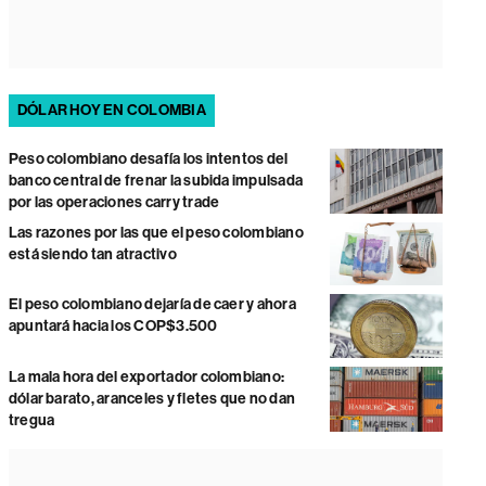
DÓLAR HOY EN COLOMBIA
Peso colombiano desafía los intentos del
banco central de frenar la subida impulsada
por las operaciones carry trade
Las razones por las que el peso colombiano
está siendo tan atractivo
El peso colombiano dejaría de caer y ahora
apuntará hacia los COP$3.500
La mala hora del exportador colombiano:
dólar barato, aranceles y fletes que no dan
tregua