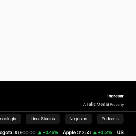
Ingresar
ecnología
Línea Studios
Negocios
Podcasts
Apple
312.53
USD COP
3,159.39
+0.46%
+0.51%
-0.
English