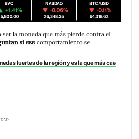
BVC
NASDAQ
BTC/USD
+1.41%
-0.06%
-0.11%
15,800.00
26,348.35
64,319.62
 ser la moneda que más pierde contra el
guntan si ese
comportamiento se
das fuertes de la región y es la que más cae
IDAD