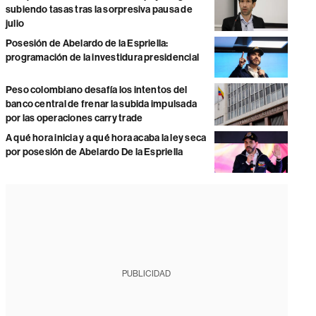
subiendo tasas tras la sorpresiva pausa de
julio
Posesión de Abelardo de la Espriella:
programación de la investidura presidencial
Peso colombiano desafía los intentos del
banco central de frenar la subida impulsada
por las operaciones carry trade
A qué hora inicia y a qué hora acaba la ley seca
por posesión de Abelardo De la Espriella
PUBLICIDAD