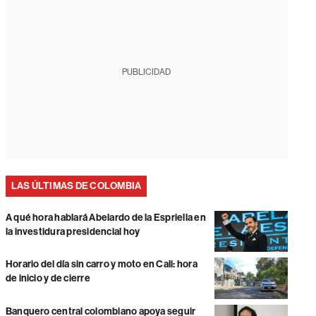
PUBLICIDAD
LAS ÚLTIMAS DE COLOMBIA
A qué hora hablará Abelardo de la Espriella en
la investidura presidencial hoy
Horario del día sin carro y moto en Cali: hora
de inicio y de cierre
Banquero central colombiano apoya seguir