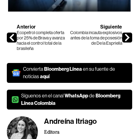
Anterior
Siguiente
Ecopetrol completa oferta
Colombia incauta explosivos
por 25% de Brava y avanza
antes de la toma de posesión
hacia el control total de la
de De la Espriella
brasileña
Convierta
Bloomberg Línea
en su fuente de
noticias
aquí
Síguenos en el canal
WhatsApp
de
Bloomberg
Línea Colombia
Andreína Itriago
Editora