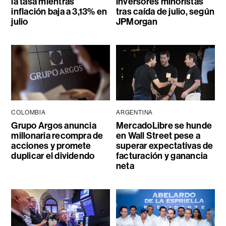
la tasa mientras
inversores minoristas
inflación baja a 3,13% en
tras caída de julio, según
julio
JPMorgan
COLOMBIA
ARGENTINA
Grupo Argos anuncia
MercadoLibre se hunde
millonaria recompra de
en Wall Street pese a
acciones y promete
superar expectativas de
duplicar el dividendo
facturación y ganancia
neta