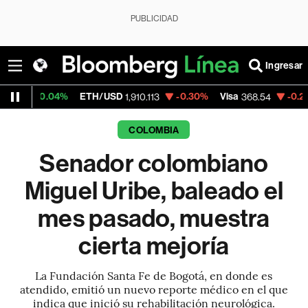
PUBLICIDAD
Ingresar
04%
ETH/USD
-0.30%
Visa
-0.28%
Mercad
1,910.113
368.54
COLOMBIA
Senador colombiano
Miguel Uribe, baleado el
mes pasado, muestra
cierta mejoría
La Fundación Santa Fe de Bogotá, en donde es
atendido, emitió un nuevo reporte médico en el que
indica que inició su rehabilitación neurológica.