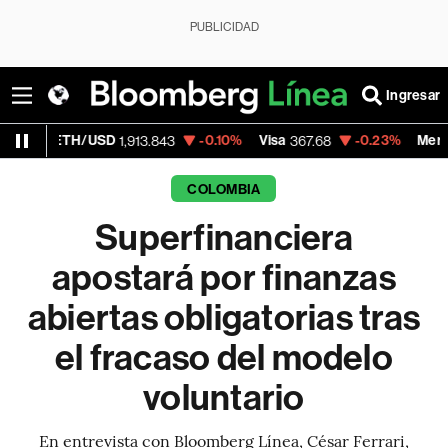
PUBLICIDAD
Ingresar
H/USD
-0.10%
Visa
-0.23%
MercadoLibre
1,913.843
367.68
1,
COLOMBIA
Superfinanciera
apostará por finanzas
abiertas obligatorias tras
el fracaso del modelo
voluntario
En entrevista con Bloomberg Línea, César Ferrari,