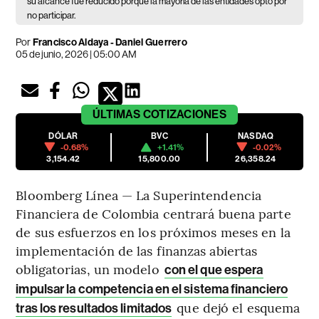
su alcance fue reducido porque la mayoría de las entidades optó por
no participar.
Por
Francisco Aldaya
-
Daniel Guerrero
05 de junio, 2026 | 05:00 AM
ÚLTIMAS
COTIZACIONES
DÓLAR
BVC
NASDAQ
-0.68%
+1.41%
-0.02%
3,154.42
15,800.00
26,358.24
Bloomberg Línea — La Superintendencia
Financiera de Colombia centrará buena parte
de sus esfuerzos en los próximos meses en la
implementación de las finanzas abiertas
obligatorias, un modelo
con el que espera
impulsar la competencia en el sistema financiero
que dejó el esquema
tras los resultados limitados