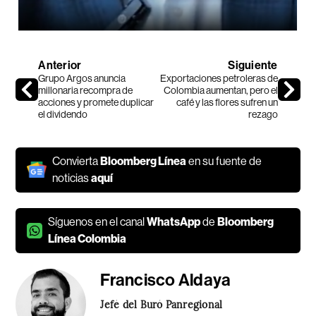
Anterior
Siguiente
Grupo Argos anuncia
Exportaciones petroleras de
millonaria recompra de
Colombia aumentan, pero el
acciones y promete duplicar
café y las flores sufren un
el dividendo
rezago
Convierta
Bloomberg Línea
en su fuente de
noticias
aquí
Síguenos en el canal
WhatsApp
de
Bloomberg
Línea Colombia
Francisco Aldaya
Jefé del Buró Panregional