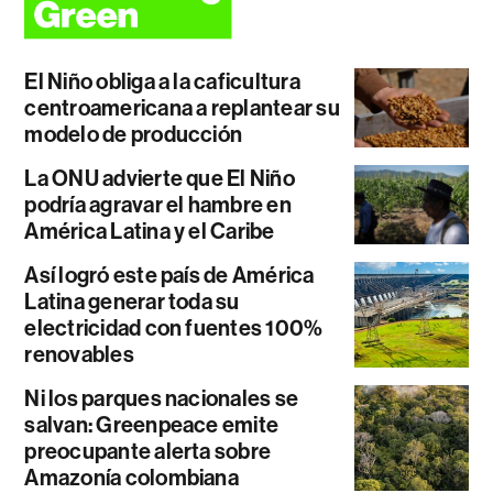
El Niño obliga a la caficultura
centroamericana a replantear su
modelo de producción
La ONU advierte que El Niño
podría agravar el hambre en
América Latina y el Caribe
Así logró este país de América
Latina generar toda su
electricidad con fuentes 100%
renovables
Ni los parques nacionales se
salvan: Greenpeace emite
preocupante alerta sobre
Amazonía colombiana