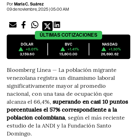
Por
María C. Suárez
09 de noviembre, 2025 | 05:00 AM
ÚLTIMAS
COTIZACIONES
DÓLAR
BVC
NASDAQ
+0.01%
+1.41%
+1.30%
3,159.60
15,800.00
26,690.62
Bloomberg Línea — La población migrante
venezolana registra un dinamismo laboral
significativamente mayor al promedio
nacional, con una tasa de ocupación que
alcanza el 66,4%,
superando en casi 10 puntos
porcentuales el 57% correspondiente a la
población colombiana
, según el más reciente
estudio de la ANDI y la Fundación Santo
Domingo.