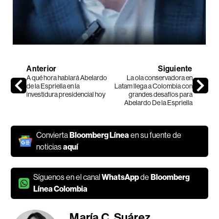
Anterior
Siguiente
A qué hora hablará Abelardo
La ola conservadora en
de la Espriella en la
Latam llega a Colombia con
investidura presidencial hoy
grandes desafíos para
Abelardo De la Espriella
Convierta
Bloomberg Línea
en su fuente de
noticias
aquí
Síguenos en el canal
WhatsApp
de
Bloomberg
Línea Colombia
María C. Suárez