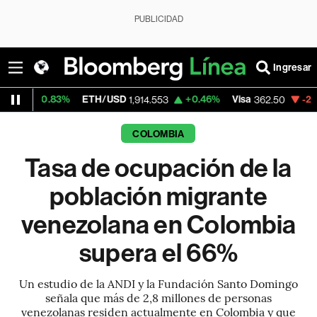
PUBLICIDAD
Ingresar
%
ETH/USD
+0.46%
Visa
-2.15%
Mercado
1,914.553
362.50
COLOMBIA
Tasa de ocupación de la
población migrante
venezolana en Colombia
supera el 66%
Un estudio de la ANDI y la Fundación Santo Domingo
señala que más de 2,8 millones de personas
venezolanas residen actualmente en Colombia y que