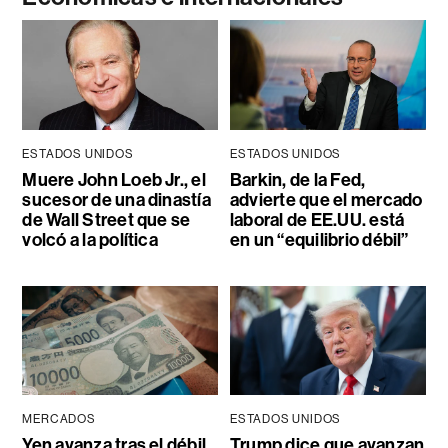
ESTADOS UNIDOS
ESTADOS UNIDOS
Muere John Loeb Jr., el
Barkin, de la Fed,
sucesor de una dinastía
advierte que el mercado
de Wall Street que se
laboral de EE.UU. está
volcó a la política
en un “equilibrio débil”
MERCADOS
ESTADOS UNIDOS
Yen avanza tras el débil
Trump dice que avanzan