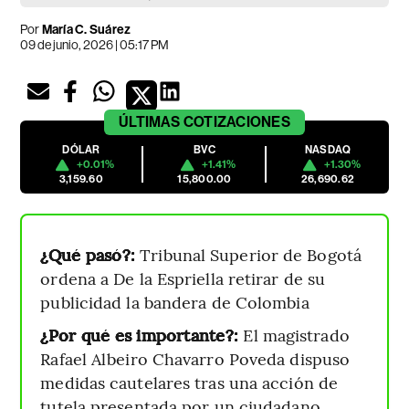
Por
María C. Suárez
09 de junio, 2026 | 05:17 PM
ÚLTIMAS
COTIZACIONES
DÓLAR
BVC
NASDAQ
+0.01%
+1.41%
+1.30%
3,159.60
15,800.00
26,690.62
¿Qué pasó?:
Tribunal Superior de Bogotá
ordena a De la Espriella retirar de su
publicidad la bandera de Colombia
¿Por qué es importante?:
El magistrado
Rafael Albeiro Chavarro Poveda dispuso
medidas cautelares tras una acción de
tutela presentada por un ciudadano.