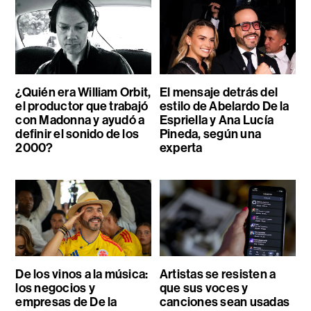
¿Quién era William Orbit,
El mensaje detrás del
el productor que trabajó
estilo de Abelardo De la
con Madonna y ayudó a
Espriella y Ana Lucía
definir el sonido de los
Pineda, según una
2000?
experta
De los vinos a la música:
Artistas se resisten a
los negocios y
que sus voces y
empresas de De la
canciones sean usadas