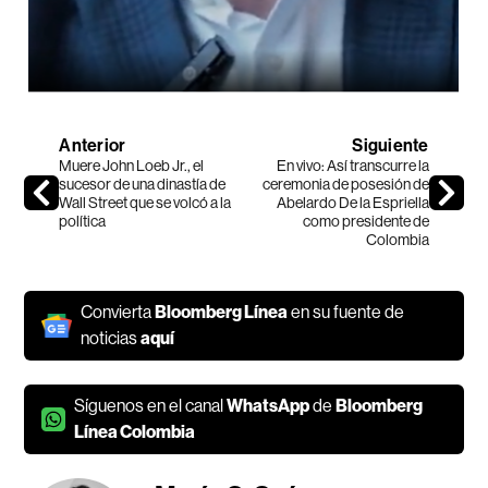
Anterior
Siguiente
Muere John Loeb Jr., el
En vivo: Así transcurre la
sucesor de una dinastía de
ceremonia de posesión de
Wall Street que se volcó a la
Abelardo De la Espriella
política
como presidente de
Colombia
Convierta
Bloomberg Línea
en su fuente de
noticias
aquí
Síguenos en el canal
WhatsApp
de
Bloomberg
Línea Colombia