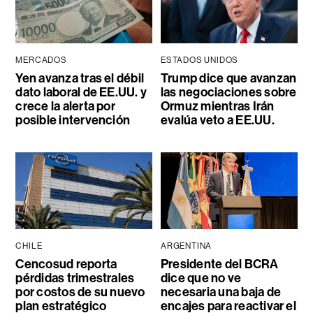
MERCADOS
ESTADOS UNIDOS
Yen avanza tras el débil
Trump dice que avanzan
dato laboral de EE.UU. y
las negociaciones sobre
crece la alerta por
Ormuz mientras Irán
posible intervención
evalúa veto a EE.UU.
CHILE
ARGENTINA
Cencosud reporta
Presidente del BCRA
pérdidas trimestrales
dice que no ve
por costos de su nuevo
necesaria una baja de
plan estratégico
encajes para reactivar el