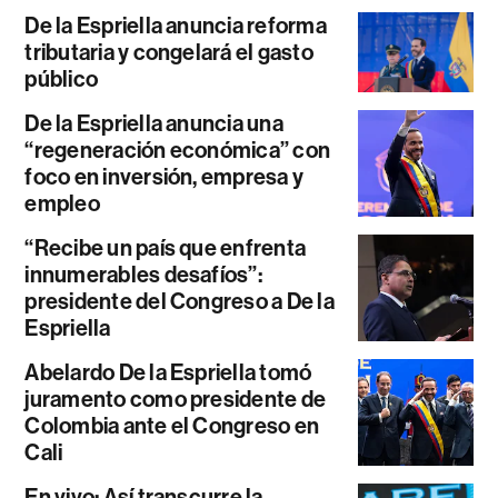
De la Espriella anuncia reforma
tributaria y congelará el gasto
público
De la Espriella anuncia una
“regeneración económica” con
foco en inversión, empresa y
empleo
“Recibe un país que enfrenta
innumerables desafíos”:
presidente del Congreso a De la
Espriella
Abelardo De la Espriella tomó
juramento como presidente de
Colombia ante el Congreso en
Cali
En vivo: Así transcurre la