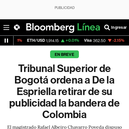
PUBLICIDAD
Ingresar
ETH/USD
+0.01%
Visa
-2.15%
MercadoLibre
1,914.15
362.50
EN BREVE
Tribunal Superior de
Bogotá ordena a De la
Espriella retirar de su
publicidad la bandera de
Colombia
El magistrado Rafael Albeiro Chavarro Poveda dispuso