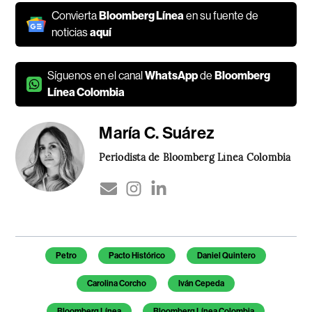
Convierta
Bloomberg Línea
en su fuente de
noticias
aquí
Síguenos en el canal
WhatsApp
de
Bloomberg
Línea Colombia
María C. Suárez
Periodista de Bloomberg Línea Colombia
Temas de este artículo
Petro
Pacto Histórico
Daniel Quintero
Carolina Corcho
Iván Cepeda
Bloomberg Línea
Bloomberg Línea Colombia