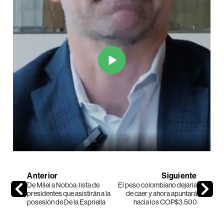
Anterior
Siguiente
De Milei a Noboa: lista de
El peso colombiano dejaría
presidentes que asistirán a la
de caer y ahora apuntará
posesión de De la Espriella
hacia los COP$3.500