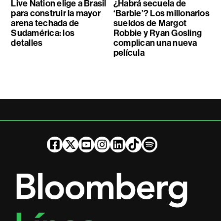
Live Nation elige a Brasil
¿Habrá secuela de
para construir la mayor
‘Barbie’? Los millonarios
arena techada de
sueldos de Margot
Sudamérica: los
Robbie y Ryan Gosling
detalles
complican una nueva
película