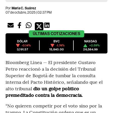
Por
María C. Suárez
07 de octubre, 2025 | 02:37 PM
ÚLTIMAS
COTIZACIONES
DÓLAR
BVC
NASDAQ
-0.14%
-1.74%
+2.59%
3,191.57
15,840.00
26,584.99
Bloomberg Línea — El presidente Gustavo
Petro reaccionó a la decisión del Tribunal
Superior de Bogotá de tumbar la consulta
interna del Pacto Histórico, señalando que el
alto tribunal
dio un golpe político
premeditado contra la democracia.
“No quieren competir por el voto sino por la
trampa. La Constitución ordena que es un