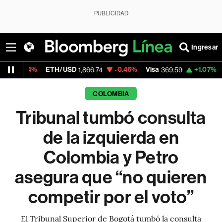
PUBLICIDAD
Ingresar
%
ETH/USD
-0.46%
Visa
+1.07%
MercadoLi
1,866.74
369.59
COLOMBIA
Tribunal tumbó consulta
de la izquierda en
Colombia y Petro
asegura que “no quieren
competir por el voto”
El Tribunal Superior de Bogotá tumbó la consulta