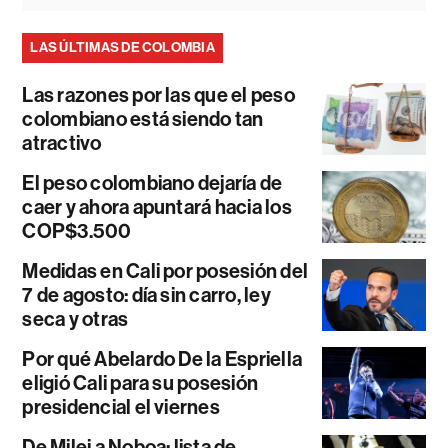
LAS ÚLTIMAS DE COLOMBIA
Las razones por las que el peso
colombiano está siendo tan
atractivo
El peso colombiano dejaría de
caer y ahora apuntará hacia los
COP$3.500
Medidas en Cali por posesión del
7 de agosto: día sin carro, ley
seca y otras
Por qué Abelardo De la Espriella
eligió Cali para su posesión
presidencial el viernes
De Milei a Noboa: lista de