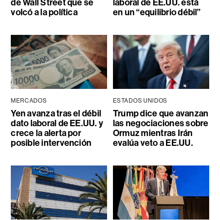
de Wall Street que se
laboral de EE.UU. está
volcó a la política
en un “equilibrio débil”
MERCADOS
ESTADOS UNIDOS
Yen avanza tras el débil
Trump dice que avanzan
dato laboral de EE.UU. y
las negociaciones sobre
crece la alerta por
Ormuz mientras Irán
posible intervención
evalúa veto a EE.UU.