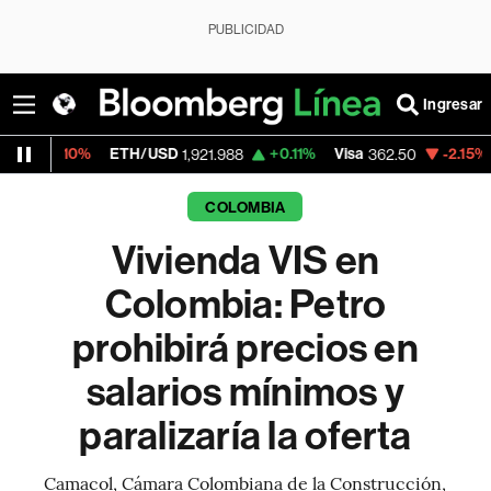
PUBLICIDAD
Ingresar
ETH/USD
+0.11%
Visa
-2.15%
MercadoLi
1,921.988
362.50
COLOMBIA
Vivienda VIS en
Colombia: Petro
prohibirá precios en
salarios mínimos y
paralizaría la oferta
Camacol, Cámara Colombiana de la Construcción,