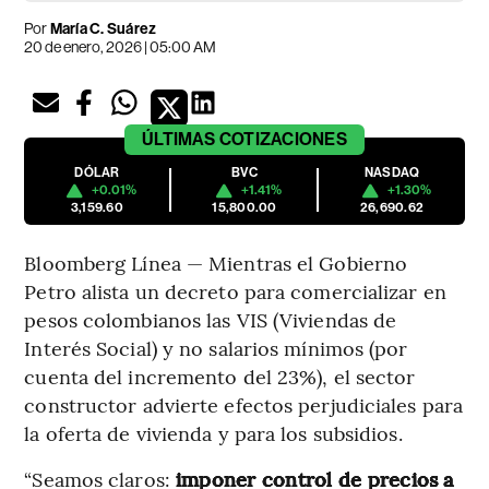
Por
María C. Suárez
20 de enero, 2026 | 05:00 AM
ÚLTIMAS
COTIZACIONES
DÓLAR
BVC
NASDAQ
+0.01%
+1.41%
+1.30%
3,159.60
15,800.00
26,690.62
Bloomberg Línea — Mientras el Gobierno
Petro alista un decreto para comercializar en
pesos colombianos las VIS (Viviendas de
Interés Social) y no salarios mínimos (por
cuenta del incremento del 23%), el sector
constructor advierte efectos perjudiciales para
la oferta de vivienda y para los subsidios.
“Seamos claros:
imponer control de precios a