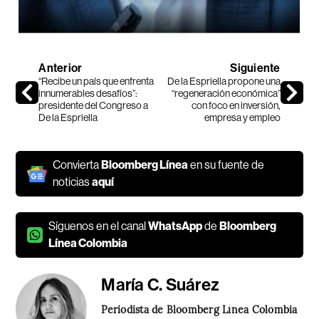
Anterior
Siguiente
“Recibe un país que enfrenta
De la Espriella propone una
innumerables desafíos”:
“regeneración económica”
presidente del Congreso a
con foco en inversión,
De la Espriella
empresa y empleo
Convierta
Bloomberg Línea
en su fuente de
noticias
aquí
Síguenos en el canal
WhatsApp
de
Bloomberg
Línea Colombia
María C. Suárez
Periodista de Bloomberg Línea Colombia