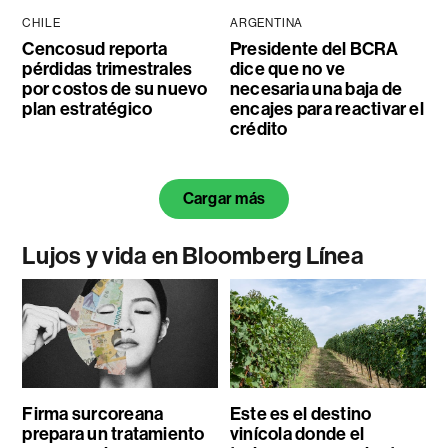
CHILE
ARGENTINA
Cencosud reporta
Presidente del BCRA
pérdidas trimestrales
dice que no ve
por costos de su nuevo
necesaria una baja de
plan estratégico
encajes para reactivar el
crédito
Cargar más
Lujos y vida en Bloomberg Línea
Firma surcoreana
Este es el destino
prepara un tratamiento
vinícola donde el