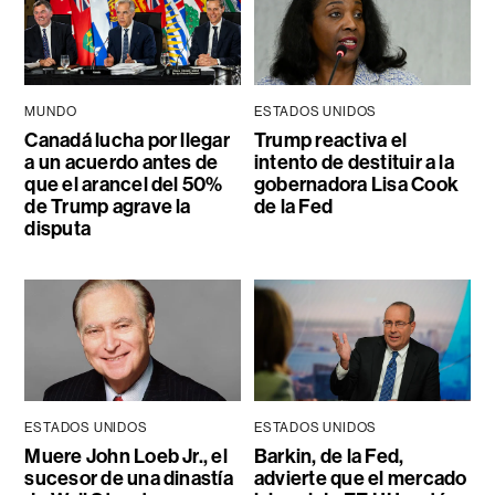
MUNDO
ESTADOS UNIDOS
Canadá lucha por llegar
Trump reactiva el
a un acuerdo antes de
intento de destituir a la
que el arancel del 50%
gobernadora Lisa Cook
de Trump agrave la
de la Fed
disputa
ESTADOS UNIDOS
ESTADOS UNIDOS
Muere John Loeb Jr., el
Barkin, de la Fed,
sucesor de una dinastía
advierte que el mercado