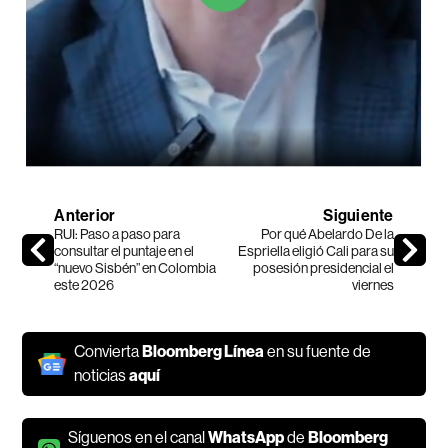
Anterior
Siguiente
RUI: Paso a paso para
Por qué Abelardo De la
consultar el puntaje en el
Espriella eligió Cali para su
“nuevo Sisbén” en Colombia
posesión presidencial el
este 2026
viernes
Convierta
Bloomberg Línea
en su fuente de
noticias
aquí
Síguenos en el canal
WhatsApp
de
Bloomberg