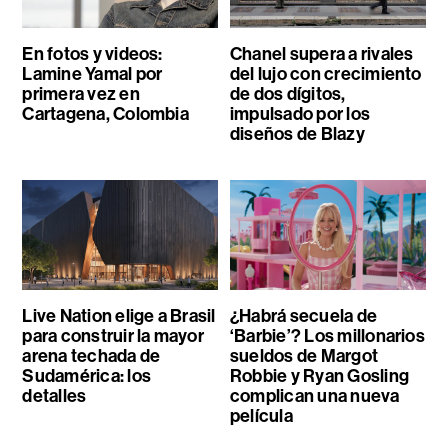
En fotos y videos:
Chanel supera a rivales
Lamine Yamal por
del lujo con crecimiento
primera vez en
de dos dígitos,
Cartagena, Colombia
impulsado por los
diseños de Blazy
Live Nation elige a Brasil
¿Habrá secuela de
para construir la mayor
‘Barbie’? Los millonarios
arena techada de
sueldos de Margot
Sudamérica: los
Robbie y Ryan Gosling
detalles
complican una nueva
película