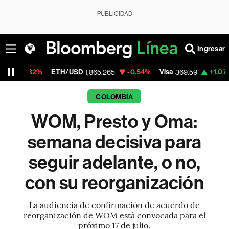
PUBLICIDAD
Ingresar
ETH/USD
-0.54%
Visa
+1.07%
MercadoLib
1,865.265
369.59
COLOMBIA
WOM, Presto y Oma:
semana decisiva para
seguir adelante, o no,
con su reorganización
La audiencia de confirmación de acuerdo de
reorganización de WOM está convocada para el
próximo 17 de julio.