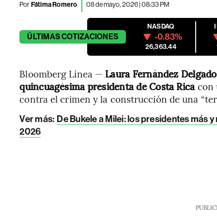
Por
Fátima Romero
08 de mayo, 2026 | 08:33 PM
NASDAQ
-0.83%
ÚLTIMAS
COTIZACIONES
26,363.44
Bloomberg Línea —
Laura Fernández Delgado
quincuagésima presidenta de Costa Rica
con 
contra el crimen y la construcción de una “ter
Ver más:
De Bukele a Milei: los presidentes más 
2026
PUBLIC