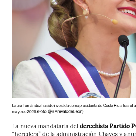
Laura Fernández ha sido investida como presidenta de Costa Rica, tras el a
(Foto: @BArevalodeLeon)
mayo de 2026.
La nueva mandataria del
derechista Partido 
“heredera” de la administración Chaves y anun