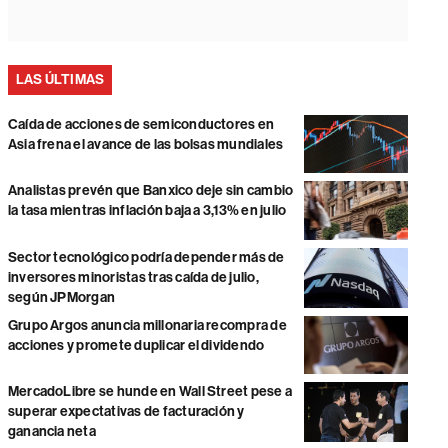
LAS ÚLTIMAS
Caída de acciones de semiconductores en
Asia frena el avance de las bolsas mundiales
Analistas prevén que Banxico deje sin cambio
la tasa mientras inflación baja a 3,13% en julio
Sector tecnológico podría depender más de
inversores minoristas tras caída de julio,
según JPMorgan
Grupo Argos anuncia millonaria recompra de
acciones y promete duplicar el dividendo
MercadoLibre se hunde en Wall Street pese a
superar expectativas de facturación y
ganancia neta