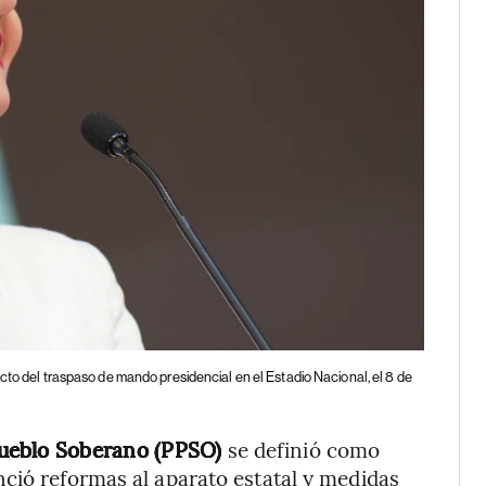
cto del traspaso de mando presidencial en el Estadio Nacional, el 8 de
Pueblo Soberano (PPSO)
se definió como
ció reformas al aparato estatal y medidas