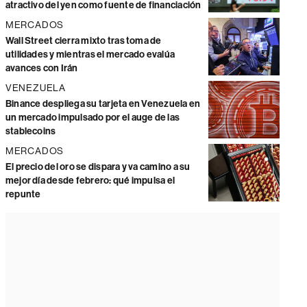
atractivo del yen como fuente de financiación
MERCADOS
Wall Street cierra mixto tras toma de
utilidades y mientras el mercado evalúa
avances con Irán
VENEZUELA
Binance despliega su tarjeta en Venezuela en
un mercado impulsado por el auge de las
stablecoins
MERCADOS
El precio del oro se dispara y va camino a su
mejor día desde febrero: qué impulsa el
repunte