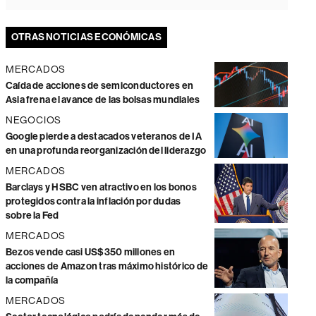
OTRAS NOTICIAS ECONÓMICAS
MERCADOS
Caída de acciones de semiconductores en
Asia frena el avance de las bolsas mundiales
NEGOCIOS
Google pierde a destacados veteranos de IA
en una profunda reorganización del liderazgo
MERCADOS
Barclays y HSBC ven atractivo en los bonos
protegidos contra la inflación por dudas
sobre la Fed
MERCADOS
Bezos vende casi US$350 millones en
acciones de Amazon tras máximo histórico de
la compañía
MERCADOS