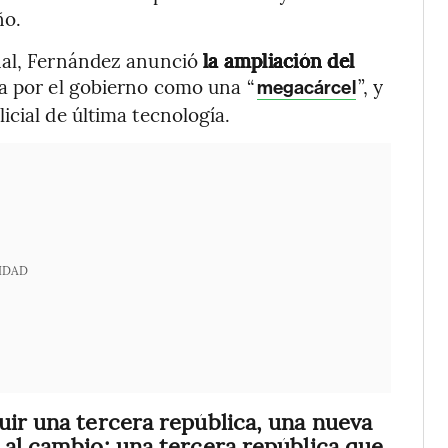
ño.
nal, Fernández anunció
la ampliación del
a por el gobierno como una “
”, y
megacárcel
icial de última tecnología.
IDAD
uir una tercera república, una nueva
 al cambio; una tercera república que