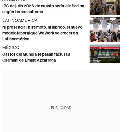
IPC de julio 2026: de cuánto sería la inflación,
según las consultoras
LATINOAMÉRICA
Ni presencial, ni remoto, ni híbrido: el nuevo
modelo laboral que WeWork ve crecer en
Latinoamérica
MÉXICO
Gastos del Mundial le pasan factura a
Ollamani de Emilio Azcárraga
PUBLICIDAD