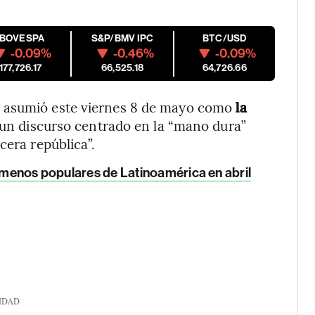
IBOVESPA
S&P/BMV IPC
BTC/USD
-0.09%
-0.46%
-0.09%
177,726.17
66,525.18
64,726.66
asumió este viernes 8 de mayo como
la
un discurso centrado en la “mano dura”
cera república”.
y menos populares de Latinoamérica en abril
IDAD