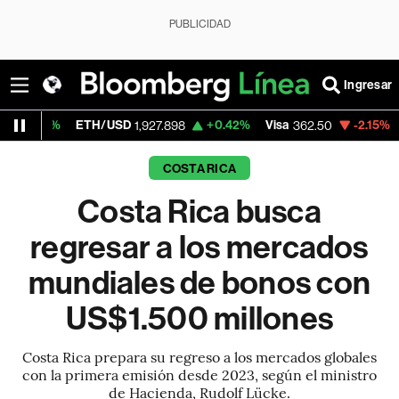
PUBLICIDAD
Ingresar
ETH/USD
+0.42%
Visa
-2.15%
MercadoL
1,927.898
362.50
COSTA RICA
Costa Rica busca
regresar a los mercados
mundiales de bonos con
US$1.500 millones
Costa Rica prepara su regreso a los mercados globales
con la primera emisión desde 2023, según el ministro
de Hacienda, Rudolf Lücke.