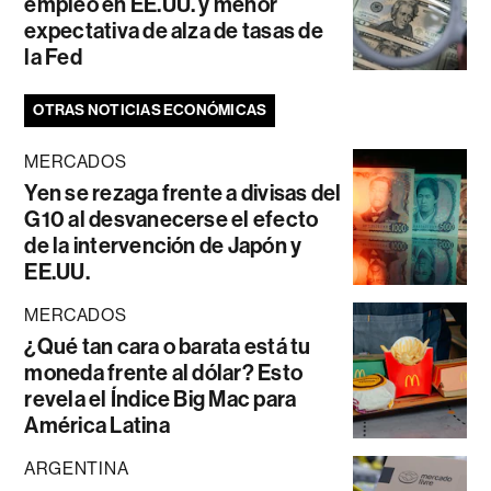
empleo en EE.UU. y menor
expectativa de alza de tasas de
la Fed
OTRAS NOTICIAS ECONÓMICAS
MERCADOS
Yen se rezaga frente a divisas del
G10 al desvanecerse el efecto
de la intervención de Japón y
EE.UU.
MERCADOS
¿Qué tan cara o barata está tu
moneda frente al dólar? Esto
revela el Índice Big Mac para
América Latina
ARGENTINA