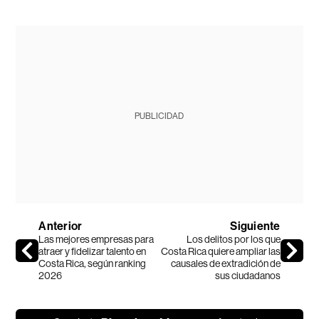
PUBLICIDAD
Anterior
Siguiente
Las mejores empresas para
Los delitos por los que
atraer y fidelizar talento en
Costa Rica quiere ampliar las
Costa Rica, según ranking
causales de extradición de
2026
sus ciudadanos