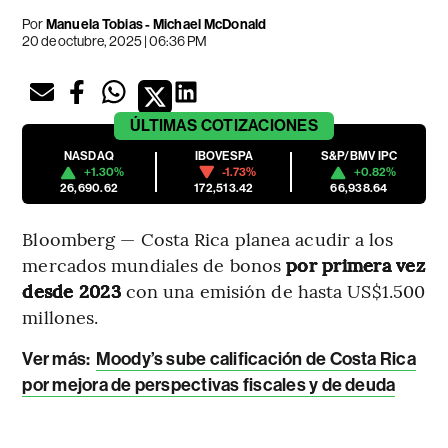
Por
Manuela Tobias - Michael McDonald
20 de octubre, 2025 | 06:36 PM
ÚLTIMAS
COTIZACIONES
NASDAQ
IBOVESPA
S&P/BMV IPC
+1.30%
-1.73%
+0.82%
26,690.62
172,513.42
66,938.64
Bloomberg — Costa Rica planea acudir a los
mercados mundiales de bonos
por primera vez
desde 2023
con una emisión de hasta US$1.500
millones.
Ver más:
Moody’s sube calificación de Costa Rica
por mejora de perspectivas fiscales y de deuda