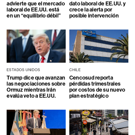
advierte que el mercado
dato laboral de EE.UU. y
laboral de EE.UU. está
crece la alerta por
en un “equilibrio débil”
posible intervención
ESTADOS UNIDOS
CHILE
Trump dice que avanzan
Cencosud reporta
las negociaciones sobre
pérdidas trimestrales
Ormuz mientras Irán
por costos de su nuevo
evalúa veto a EE.UU.
plan estratégico