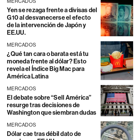
MERCADOS
Yen se rezaga frente a divisas del
G10 al desvanecerse el efecto
de la intervención de Japón y
EE.UU.
MERCADOS
¿Qué tan cara o barata está tu
moneda frente al dólar? Esto
revela el Índice Big Mac para
América Latina
MERCADOS
El debate sobre “Sell América”
resurge tras decisiones de
Washington que siembran dudas
MERCADOS
Dólar cae tras débil dato de