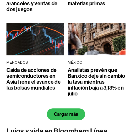
aranceles y ventas de
materias primas
dos juegos
MERCADOS
MÉXICO
Caída de acciones de
Analistas prevén que
semiconductores en
Banxico deje sin cambio
Asia frena el avance de
la tasa mientras
las bolsas mundiales
inflación baja a 3,13% en
julio
Cargar más
Lujos y vida en Bloomberg Línea