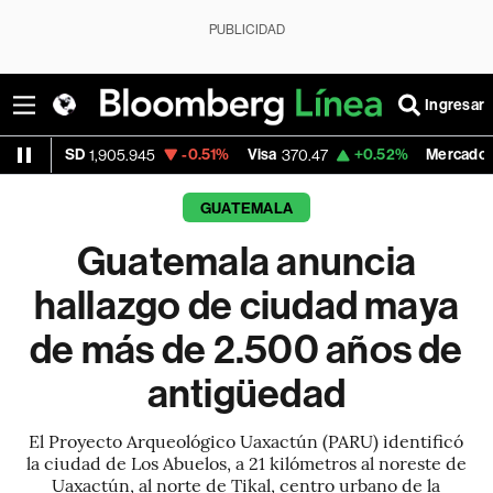
PUBLICIDAD
Ingresar
-0.51%
Visa
+0.52%
MercadoLibre
05.945
370.47
1,824.26
GUATEMALA
Guatemala anuncia
hallazgo de ciudad maya
de más de 2.500 años de
antigüedad
El Proyecto Arqueológico Uaxactún (PARU) identificó
la ciudad de Los Abuelos, a 21 kilómetros al noreste de
Uaxactún, al norte de Tikal, centro urbano de la