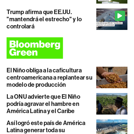
Trump afirma que EE.UU.
"mantendrá el estrecho" y lo
controlará
El Niño obliga a la caficultura
centroamericana a replantear su
modelo de producción
La ONU advierte que El Niño
podría agravar el hambre en
América Latina y el Caribe
Así logró este país de América
Latina generar toda su