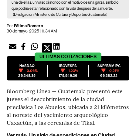
una de ellas, un vaso cilíndrico con el motivo de una garza, símbolo
que podría estar relacionado con la vida después de la muerte.
(Divulgación: Ministerio de Cultura y Deportes Guatemala)
Por
Fátima Romero
30 de mayo, 2025 | 11:34 AM
ÚLTIMAS
COTIZACIONES
NASDAQ
IBOVESPA
S&P/BMV IPC
-0.06%
-1.23%
-0.21%
26,348.35
175,546.36
66,382.22
Bloomberg Línea — Guatemala presentó este
jueves el descubrimiento de la ciudad
preclásica Los Abuelos, ubicada a 21 kilómetros
al noreste del yacimiento arqueológico
Uaxactún, a las cercanías de Tikal.
Ver más:
Un siglo de expediciones en Ciudad