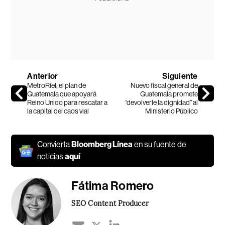
Anterior
Siguiente
MetroRiel, el plan de
Nuevo fiscal general de
Guatemala que apoyará
Guatemala promete
Reino Unido para rescatar a
“devolverle la dignidad” al
la capital del caos vial
Ministerio Público
Convierta
Bloomberg Línea
en su fuente de
noticias
aquí
Fátima Romero
SEO Content Producer