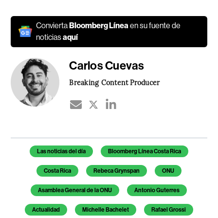
Convierta
Bloomberg Línea
en su fuente de
noticias
aquí
Carlos Cuevas
Breaking Content Producer
Temas de este artículo
Las noticias del día
Bloomberg Línea Costa Rica
Costa Rica
Rebeca Grynspan
ONU
Asamblea General de la ONU
Antonio Guterres
Actualidad
Michelle Bachelet
Rafael Grossi