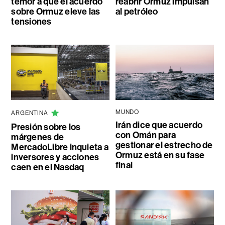
temor a que el acuerdo
reabrir Ormuz impulsan
sobre Ormuz eleve las
al petróleo
tensiones
MUNDO
ARGENTINA
Irán dice que acuerdo
Presión sobre los
con Omán para
márgenes de
gestionar el estrecho de
MercadoLibre inquieta a
Ormuz está en su fase
inversores y acciones
final
caen en el Nasdaq