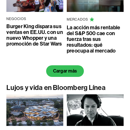
NEGOCIOS
MERCADOS
Burger King dispara sus
La acción más rentable
ventas en EE.UU. con un
del S&P 500 cae con
nuevo Whopper y una
fuerza tras sus
promoción de Star Wars
resultados: qué
preocupa al mercado
Cargar más
Lujos y vida en Bloomberg Línea