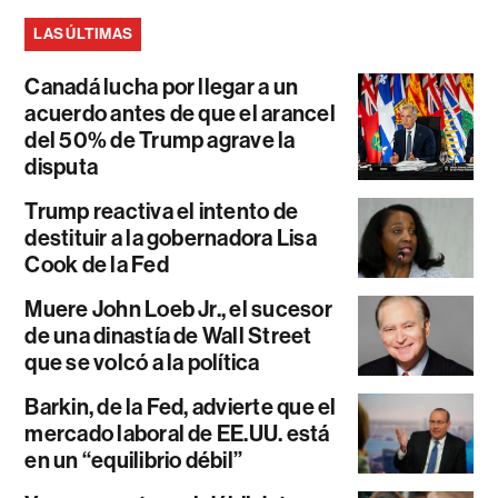
LAS ÚLTIMAS
Canadá lucha por llegar a un
acuerdo antes de que el arancel
del 50% de Trump agrave la
disputa
Trump reactiva el intento de
destituir a la gobernadora Lisa
Cook de la Fed
Muere John Loeb Jr., el sucesor
de una dinastía de Wall Street
que se volcó a la política
Barkin, de la Fed, advierte que el
mercado laboral de EE.UU. está
en un “equilibrio débil”