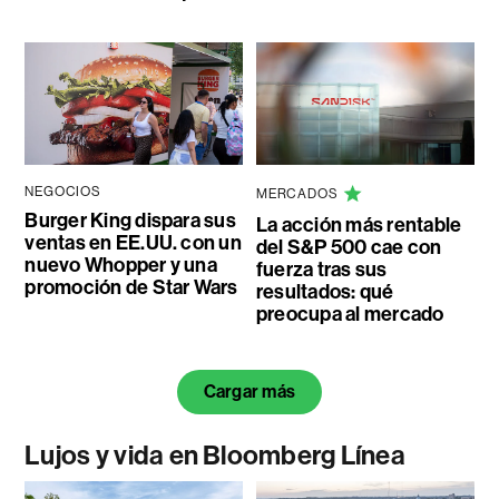
NEGOCIOS
MERCADOS
Burger King dispara sus
La acción más rentable
ventas en EE.UU. con un
del S&P 500 cae con
nuevo Whopper y una
fuerza tras sus
promoción de Star Wars
resultados: qué
preocupa al mercado
Cargar más
Lujos y vida en Bloomberg Línea