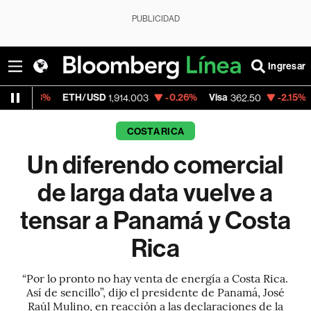
PUBLICIDAD
Ingresar
ETH/USD
-0.26%
Visa
-2.15%
MercadoLib
1,914.003
362.50
COSTA RICA
Un diferendo comercial
de larga data vuelve a
tensar a Panamá y Costa
Rica
“Por lo pronto no hay venta de energía a Costa Rica.
Así de sencillo”, dijo el presidente de Panamá, José
Raúl Mulino, en reacción a las declaraciones de la