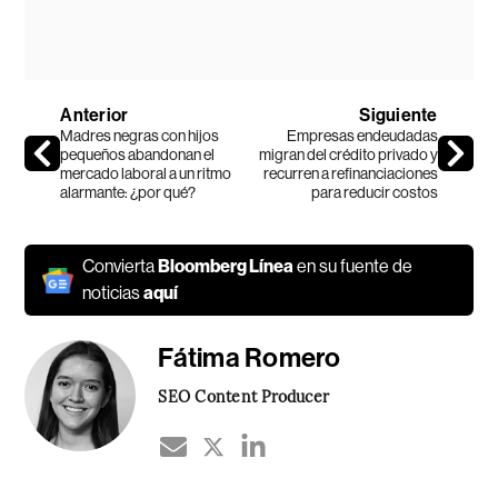
Anterior
Siguiente
Madres negras con hijos
Empresas endeudadas
pequeños abandonan el
migran del crédito privado y
mercado laboral a un ritmo
recurren a refinanciaciones
alarmante: ¿por qué?
para reducir costos
Convierta
Bloomberg Línea
en su fuente de
noticias
aquí
Fátima Romero
SEO Content Producer