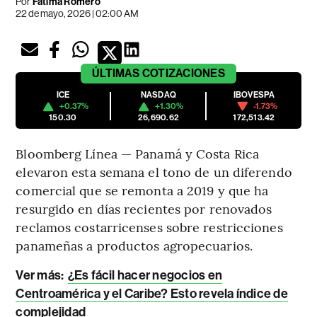
Por
Fátima Romero
22 de mayo, 2026 | 02:00 AM
ÚLTIMAS
COTIZACIONES
ICE
NASDAQ
IBOVESPA
+0.37%
+1.30%
-1.73%
150.30
26,690.62
172,513.42
Bloomberg Línea — Panamá y Costa Rica
elevaron esta semana el tono de un diferendo
comercial que se remonta a 2019 y que ha
resurgido en días recientes por renovados
reclamos costarricenses sobre restricciones
panameñas a productos agropecuarios.
Ver más:
¿Es fácil hacer negocios en
Centroamérica y el Caribe? Esto revela índice de
complejidad