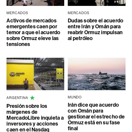
MERCADOS
MERCADOS
Activos de mercados
Dudas sobre el acuerdo
emergentes caen por
entre Irán y Omán para
temor a que el acuerdo
reabrir Ormuz impulsan
sobre Ormuz eleve las
al petróleo
tensiones
MUNDO
ARGENTINA
Irán dice que acuerdo
Presión sobre los
con Omán para
márgenes de
gestionar el estrecho de
MercadoLibre inquieta a
Ormuz está en su fase
inversores y acciones
final
caen en el Nasdaq