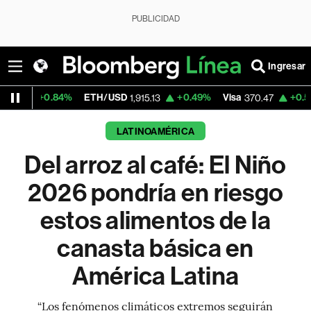
PUBLICIDAD
Ingresar
%
ETH/USD
+0.49%
Visa
+0.52%
MercadoL
1,915.13
370.47
LATINOAMÉRICA
Del arroz al café: El Niño
2026 pondría en riesgo
estos alimentos de la
canasta básica en
América Latina
“Los fenómenos climáticos extremos seguirán