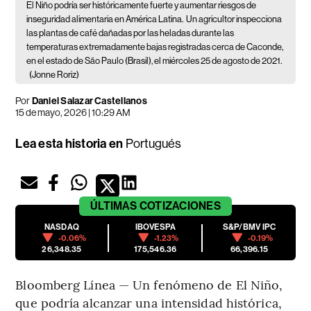
El Niño podría ser históricamente fuerte y aumentar riesgos de
inseguridad alimentaria en América Latina.
Un agricultor inspecciona
las plantas de café dañadas por las heladas durante las
temperaturas extremadamente bajas registradas cerca de Caconde,
en el estado de São Paulo (Brasil), el miércoles 25 de agosto de 2021.
(Jonne Roriz)
Por
Daniel Salazar Castellanos
15 de mayo, 2026 | 10:29 AM
Lea esta historia en
Portugués
ÚLTIMAS
COTIZACIONES
NASDAQ
IBOVESPA
S&P/BMV IPC
-0.06%
-1.23%
-0.19%
26,348.35
175,546.36
66,396.15
Bloomberg Línea — Un fenómeno de El Niño,
que podría alcanzar una intensidad histórica,