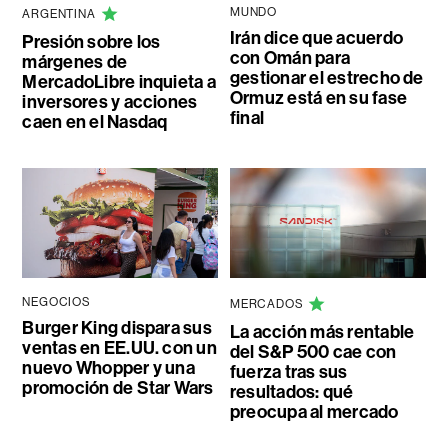
MUNDO
ARGENTINA
Irán dice que acuerdo
Presión sobre los
con Omán para
márgenes de
gestionar el estrecho de
MercadoLibre inquieta a
Ormuz está en su fase
inversores y acciones
final
caen en el Nasdaq
NEGOCIOS
MERCADOS
Burger King dispara sus
La acción más rentable
ventas en EE.UU. con un
del S&P 500 cae con
nuevo Whopper y una
fuerza tras sus
promoción de Star Wars
resultados: qué
preocupa al mercado