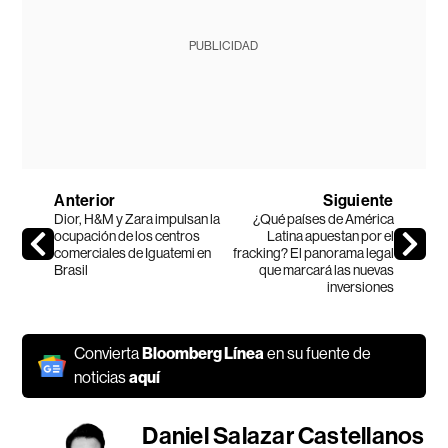
PUBLICIDAD
Anterior
Siguiente
Dior, H&M y Zara impulsan la
¿Qué países de América
ocupación de los centros
Latina apuestan por el
comerciales de Iguatemi en
fracking? El panorama legal
Brasil
que marcará las nuevas
inversiones
Convierta
Bloomberg Línea
en su fuente de
noticias
aquí
Daniel Salazar Castellanos