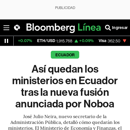
PUBLICIDAD
Ingresar
.07%
ETH/USD
+0.09%
Visa
-2.15%
Merca
1,915.768
362.50
ECUADOR
Así quedan los
ministerios en Ecuador
tras la nueva fusión
anunciada por Noboa
José Julio Neira, nuevo secretario de la
Administración Pública, detalló cómo quedarán los
ministerios. El Ministerio de Economía y Finanzas, el