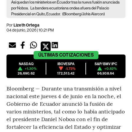
Así quedan los ministerios en Ecuador tras la nueva fusión anunciada
por Noboa.
La bandera ecuatoriana ondea afuera del Palacio
Presidencial en Quito, Ecuador.
(Bloomberg/Johis Alarcon)
Por
Lizeth Ortega
04 de junio, 2026 | 10:21 PM
ÚLTIMAS
COTIZACIONES
NASDAQ
IBOVESPA
S&P/BMV IPC
+1.30%
-1.73%
+0.82%
26,690.62
172,513.42
66,938.64
Bloomberg — Durante una transmisión a nivel
nacional este jueves 4 de junio en la noche, el
Gobierno de Ecuador anunció la fusión de
varios ministerios, tal como lo había anticipado
el presidente Daniel Noboa con el fin de
fortalecer la eficiencia del Estado y optimizar