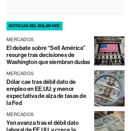
NOTICIAS DEL DÓLAR HOY
MERCADOS
El debate sobre “Sell América”
resurge tras decisiones de
Washington que siembran dudas
MERCADOS
Dólar cae tras débil dato de
empleo en EE.UU. y menor
expectativa de alza de tasas de
la Fed
MERCADOS
Yen avanza tras el débil dato
laboral de EE.UU. y crece la