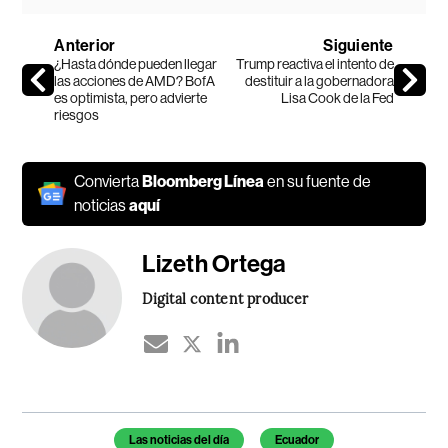
Anterior
Siguiente
¿Hasta dónde pueden llegar
Trump reactiva el intento de
las acciones de AMD? BofA
destituir a la gobernadora
es optimista, pero advierte
Lisa Cook de la Fed
riesgos
Convierta
Bloomberg Línea
en su fuente de
noticias
aquí
Lizeth Ortega
Digital content producer
Temas de este artículo
Las noticias del día
Ecuador