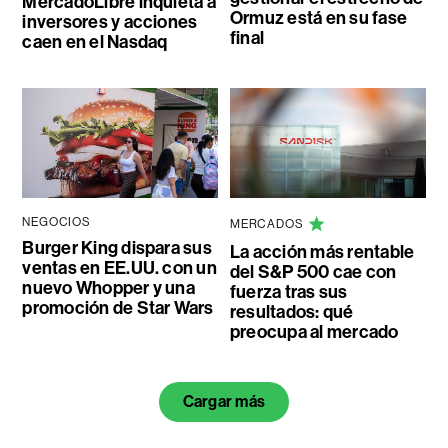
MercadoLibre inquieta a
Ormuz está en su fase
inversores y acciones
final
caen en el Nasdaq
NEGOCIOS
MERCADOS
Burger King dispara sus
La acción más rentable
ventas en EE.UU. con un
del S&P 500 cae con
nuevo Whopper y una
fuerza tras sus
promoción de Star Wars
resultados: qué
preocupa al mercado
Cargar más