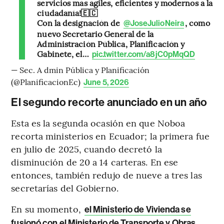
servicios más ágiles, eficientes y modernos a la
ciudadanía!🇪🇨
Con la designación de
, como
@JoseJulioNeira
nuevo Secretario General de la
Administración Pública, Planificación y
Gabinete, el…
pic.twitter.com/a8jC0pMqQD
— Sec. A dmin Pública y Planificación
(@PlanificacionEc)
June 5, 2026
El segundo recorte anunciado en un año
Esta es la segunda ocasión en que Noboa
recorta ministerios en Ecuador; la primera fue
en julio de 2025, cuando decretó la
disminución de 20 a 14 carteras. En ese
entonces, también redujo de nueve a tres las
secretarías del Gobierno.
En su momento,
el Ministerio de Vivienda se
fusionó con el Ministerio de Transporte y Obras