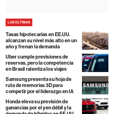
LAS ÚLTIMAS
Tasas hipotecarias en EE.UU.
alcanzan su nivel más alto en un
año y frenan la demanda
Uber cumple previsiones de
reservas, pero la competencia
en Brasil ralentiza los viajes
Samsung presenta su hoja de
ruta de memorias 3D para
competir por el liderazgo en IA
Honda eleva su previsión de
ganancias por el yen débil y la
demanda de híbridos en EE.UU.