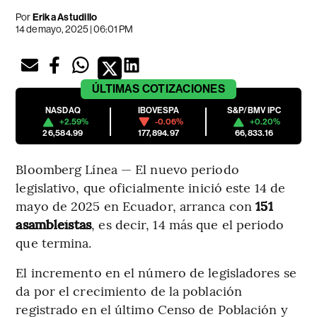
Por
Erika Astudillo
14 de mayo, 2025 | 06:01 PM
ÚLTIMAS
COTIZACIONES
NASDAQ
IBOVESPA
S&P/BMV IPC
+2.59%
-0.06%
+0.20%
26,584.99
177,894.97
66,833.16
Bloomberg Línea — El nuevo periodo
legislativo, que oficialmente inició este 14 de
mayo de 2025 en Ecuador, arranca con
151
asambleístas
, es decir, 14 más que el periodo
que termina.
El incremento en el número de legisladores se
da por el crecimiento de la población
registrado en el último Censo de Población y