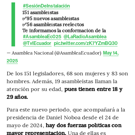
#SesiónDeInstalación
151 asambleístas
✅95 nuevos asambleístas
✅56 asambleístas reelectos
Te informamos la conformación de la
#AsambleaEc025
@LaRadioAsamblea
@TvlEcuador
pic.twitter.com/zK7YZmBQ30
— Asamblea Nacional (@AsambleaEcuador)
May 14,
2025
De los 151 legisladores, 68 son mujeres y 83 son
hombres. Además, 19 asambleístas llaman la
atención por su edad,
pues tienen entre 18 y
29 años.
Para este nuevo periodo, que acompañará a la
presidencia de Daniel Noboa desde el 24 de
mayo de 2024,
hay dos fuerzas políticas con
mayor representación.
Una de ellas es