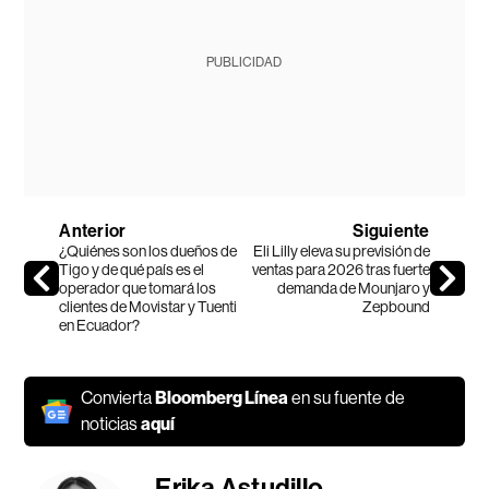
PUBLICIDAD
Anterior
Siguiente
¿Quiénes son los dueños de
Eli Lilly eleva su previsión de
Tigo y de qué país es el
ventas para 2026 tras fuerte
operador que tomará los
demanda de Mounjaro y
clientes de Movistar y Tuenti
Zepbound
en Ecuador?
Convierta
Bloomberg Línea
en su fuente de
noticias
aquí
Erika Astudillo