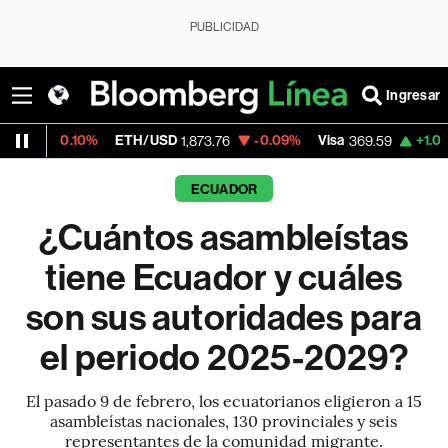
PUBLICIDAD
Ingresar
%
ETH/USD
-0.09%
Visa
+1.07%
MercadoL
1,873.76
369.59
ECUADOR
¿Cuántos asambleístas
tiene Ecuador y cuáles
son sus autoridades para
el periodo 2025-2029?
El pasado 9 de febrero, los ecuatorianos eligieron a 15
asambleístas nacionales, 130 provinciales y seis
representantes de la comunidad migrante.