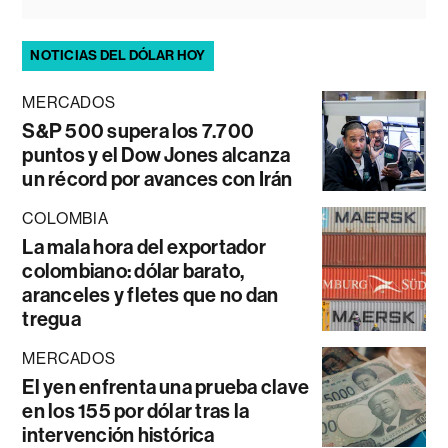
NOTICIAS DEL DÓLAR HOY
MERCADOS
S&P 500 supera los 7.700
puntos y el Dow Jones alcanza
un récord por avances con Irán
COLOMBIA
La mala hora del exportador
colombiano: dólar barato,
aranceles y fletes que no dan
tregua
MERCADOS
El yen enfrenta una prueba clave
en los 155 por dólar tras la
intervención histórica