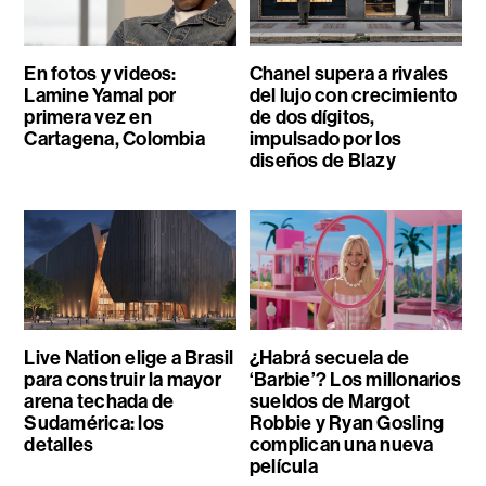
En fotos y videos:
Chanel supera a rivales
Lamine Yamal por
del lujo con crecimiento
primera vez en
de dos dígitos,
Cartagena, Colombia
impulsado por los
diseños de Blazy
Live Nation elige a Brasil
¿Habrá secuela de
para construir la mayor
‘Barbie’? Los millonarios
arena techada de
sueldos de Margot
Sudamérica: los
Robbie y Ryan Gosling
detalles
complican una nueva
película