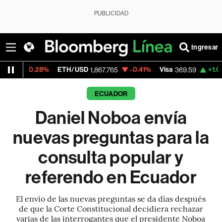
PUBLICIDAD
Ingresar
%
ETH/USD
-0.41%
Visa
+1.07%
MercadoL
1,867.765
369.59
ECUADOR
Daniel Noboa envía
nuevas preguntas para la
consulta popular y
referendo en Ecuador
El envío de las nuevas preguntas se da días después
de que la Corte Constitucional decidiera rechazar
varias de las interrogantes que el presidente Noboa