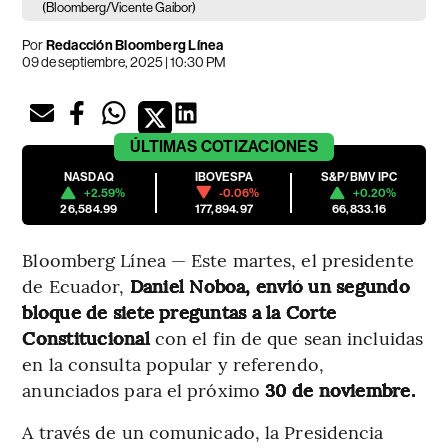
(Bloomberg/Vicente Gaibor)
Por
Redacción Bloomberg Línea
09 de septiembre, 2025 | 10:30 PM
ÚLTIMAS
COTIZACIONES
NASDAQ
IBOVESPA
S&P/BMV IPC
+2.59%
-0.06%
+0.20%
26,584.99
177,894.97
66,833.16
Bloomberg Línea — Este martes, el presidente
de Ecuador,
Daniel Noboa, envió un segundo
bloque de siete preguntas a la Corte
Constitucional
con el fin de que sean incluidas
en la consulta popular y referendo,
anunciados para el próximo
30 de noviembre.
A través de un comunicado, la Presidencia