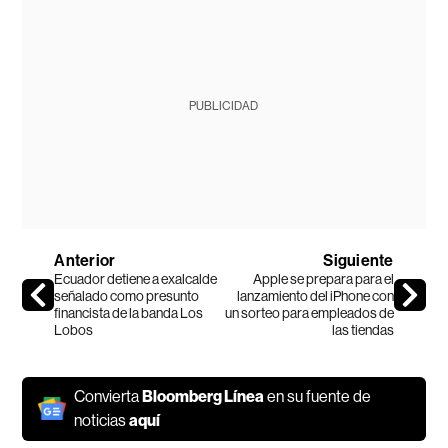
PUBLICIDAD
Anterior
Siguiente
Ecuador detiene a exalcalde
Apple se prepara para el
señalado como presunto
lanzamiento del iPhone con
financista de la banda Los
un sorteo para empleados de
Lobos
las tiendas
Convierta
Bloomberg Línea
en su fuente de
noticias
aquí