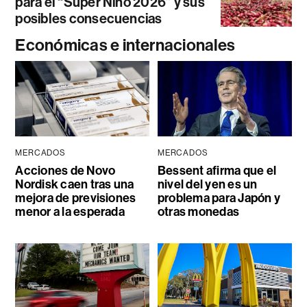
para el “Súper Niño 2026” y sus
posibles consecuencias
Económicas e internacionales
MERCADOS
MERCADOS
Acciones de Novo
Bessent afirma que el
Nordisk caen tras una
nivel del yen es un
mejora de previsiones
problema para Japón y
menor a la esperada
otras monedas