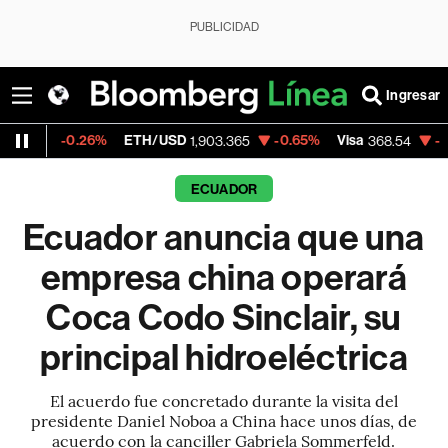
PUBLICIDAD
Ingresar
.26%
ETH/USD
-0.65%
Visa
-0.28%
Merc
1,903.365
368.54
ECUADOR
Ecuador anuncia que una
empresa china operará
Coca Codo Sinclair, su
principal hidroeléctrica
El acuerdo fue concretado durante la visita del
presidente Daniel Noboa a China hace unos días, de
acuerdo con la canciller Gabriela Sommerfeld.