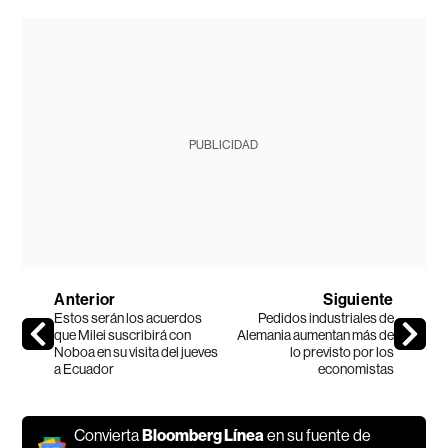
PUBLICIDAD
Anterior
Siguiente
Estos serán los acuerdos
Pedidos industriales de
que Milei suscribirá con
Alemania aumentan más de
Noboa en su visita del jueves
lo previsto por los
a Ecuador
economistas
Convierta
Bloomberg Línea
en su fuente de