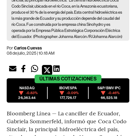
Sinclair, su principal hidroeléctrica.
La central hidroeléctrica Coca
Codo Sinclair, ubicada en el río Coca, en la Amazonía ecuatoriana,
produce el 30 % de la energía del país. Esta central hidroeléctrica es
la más grande de Ecuador y su producción depende del caudal del
río Coca. Fue construida por la empresa china Sinohydro y es
operada por la Empresa Pública Estratégica Corporación Eléctrica
del Ecuador.
(Photographer: Johanna Alarcón /R/Johanna Alarcón)
Por
Carlos Cuevas
08 de julio, 2025 | 10:18 AM
ÚLTIMAS
COTIZACIONES
NASDAQ
IBOVESPA
S&P/BMV IPC
-0.83%
-0.09%
-0.46%
26,363.44
177,726.17
66,525.18
Bloomberg Línea — La canciller de Ecuador,
Gabriela Sommerfeld, informó que Coca Codo
Sinclair, la principal hidroeléctrica del país,