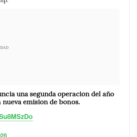
IDAD
nuncia una segunda operación del año
 nueva emisión de bonos.
/etSu8MSzDo
026