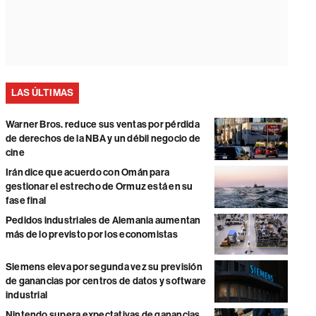
LAS ÚLTIMAS
Warner Bros. reduce sus ventas por pérdida
de derechos de la NBA y un débil negocio de
cine
Irán dice que acuerdo con Omán para
gestionar el estrecho de Ormuz está en su
fase final
Pedidos industriales de Alemania aumentan
más de lo previsto por los economistas
Siemens eleva por segunda vez su previsión
de ganancias por centros de datos y software
industrial
Nintendo supera expectativas de ganancias