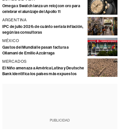
Omega x Swatch lanza un reloj con oro para
celebrar el alunizaje del Apollo 11
ARGENTINA
IPC de julio 2026: de cuánto sería la inflación,
según las consultoras
MÉXICO
Gastos del Mundial le pasan factura a
Ollamani de Emilio Azcárraga
MERCADOS
El Niño amenaza a América Latina y Deutsche
Bank identifica los países más expuestos
PUBLICIDAD