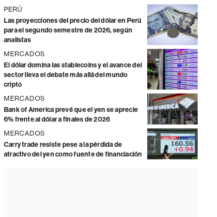
PERÚ
Las proyecciones del precio del dólar en Perú
para el segundo semestre de 2026, según
analistas
MERCADOS
El dólar domina las stablecoins y el avance del
sector lleva el debate más allá del mundo
cripto
MERCADOS
Bank of America prevé que el yen se aprecie
6% frente al dólar a finales de 2026
MERCADOS
Carry trade resiste pese a la pérdida de
atractivo del yen como fuente de financiación