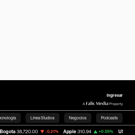
Ingresar
ecnología
Línea Studios
Negocios
Podcasts
20.00
Apple
310.94
USD COP
3,175.95
-0.21%
+0.55%
English