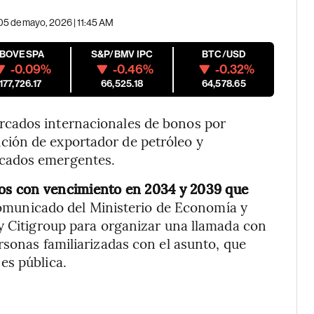
05 de mayo, 2026 | 11:45 AM
IBOVESPA
S&P/BMV IPC
BTC/USD
-0.09%
-0.46%
-0.32%
177,726.17
66,525.18
64,578.65
cados internacionales de bonos por
ión de exportador de petróleo y
cados emergentes.
los con vencimiento en 2034 y 2039 que
municado del Ministerio de Economía y
y Citigroup para organizar una llamada con
rsonas familiarizadas con el asunto, que
es pública.