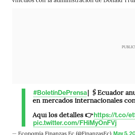
PUBLIC
| 🖇️Ecuador a
#BoletínDePrensa
en mercados internacionales con
Aquí los detalles 👉
https://t.co
pic.twitter.com/FHiMyOnFVj
— Economía Finanzas Ec (@FinanzasEc)
May 5, 2