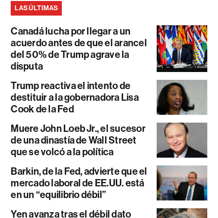
LAS ÚLTIMAS
Canadá lucha por llegar a un
acuerdo antes de que el arancel
del 50% de Trump agrave la
disputa
Trump reactiva el intento de
destituir a la gobernadora Lisa
Cook de la Fed
Muere John Loeb Jr., el sucesor
de una dinastía de Wall Street
que se volcó a la política
Barkin, de la Fed, advierte que el
mercado laboral de EE.UU. está
en un “equilibrio débil”
Yen avanza tras el débil dato