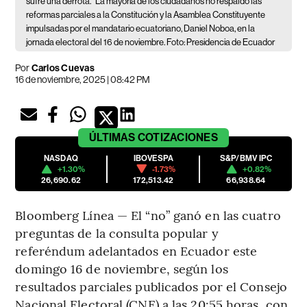
sufre una derrota.
La mayoría de los ciudadanos no respaldó las
reformas parciales a la Constitución y la Asamblea Constituyente
impulsadas por el mandatario ecuatoriano, Daniel Noboa, en la
jornada electoral del 16 de noviembre. Foto: Presidencia de Ecuador
Por
Carlos Cuevas
16 de noviembre, 2025 | 08:42 PM
ÚLTIMAS
COTIZACIONES
NASDAQ
IBOVESPA
S&P/BMV IPC
+1.30%
-1.73%
+0.82%
26,690.62
172,513.42
66,938.64
Bloomberg Línea — El “no” ganó en las cuatro
preguntas de la consulta popular y
referéndum adelantados en Ecuador este
domingo 16 de noviembre, según los
resultados parciales publicados por el Consejo
Nacional Electoral (CNE) a las 20:55 horas, con