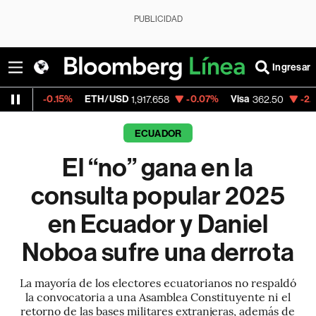
PUBLICIDAD
Ingresar
%
ETH/USD
-0.07%
Visa
-2.15%
MercadoL
1,917.658
362.50
ECUADOR
El “no” gana en la
consulta popular 2025
en Ecuador y Daniel
Noboa sufre una derrota
La mayoría de los electores ecuatorianos no respaldó
la convocatoria a una Asamblea Constituyente ni el
retorno de las bases militares extranjeras, además de