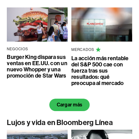
NEGOCIOS
MERCADOS
Burger King dispara sus
La acción más rentable
ventas en EE.UU. con un
del S&P 500 cae con
nuevo Whopper y una
fuerza tras sus
promoción de Star Wars
resultados: qué
preocupa al mercado
Cargar más
Lujos y vida en Bloomberg Línea