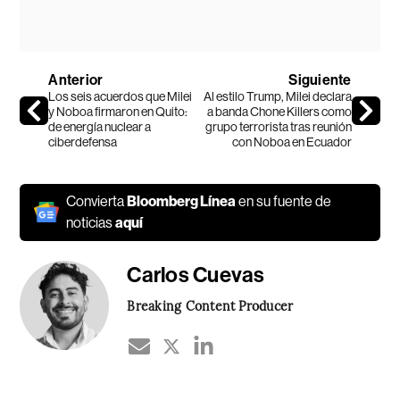
Anterior
Siguiente
Los seis acuerdos que Milei
Al estilo Trump, Milei declara
y Noboa firmaron en Quito:
a banda Chone Killers como
de energía nuclear a
grupo terrorista tras reunión
ciberdefensa
con Noboa en Ecuador
Convierta
Bloomberg Línea
en su fuente de
noticias
aquí
Carlos Cuevas
Breaking Content Producer