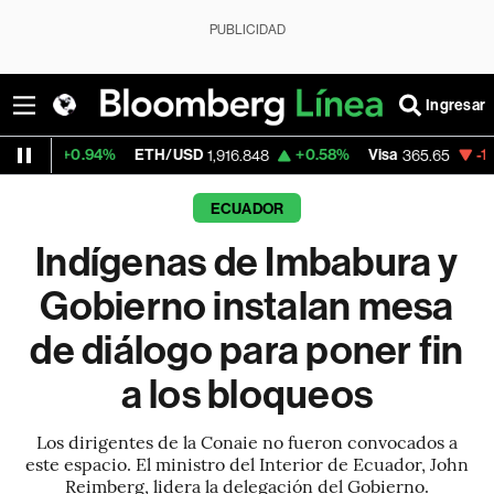
PUBLICIDAD
Ingresar
94%
ETH/USD
+0.58%
Visa
-1.30%
Mercad
1,916.848
365.65
ECUADOR
Indígenas de Imbabura y
Gobierno instalan mesa
de diálogo para poner fin
a los bloqueos
Los dirigentes de la Conaie no fueron convocados a
este espacio. El ministro del Interior de Ecuador, John
Reimberg, lidera la delegación del Gobierno.