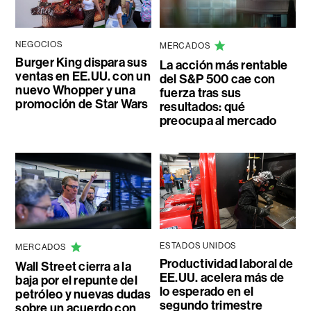
NEGOCIOS
MERCADOS
Burger King dispara sus
La acción más rentable
ventas en EE.UU. con un
del S&P 500 cae con
nuevo Whopper y una
fuerza tras sus
promoción de Star Wars
resultados: qué
preocupa al mercado
ESTADOS UNIDOS
MERCADOS
Productividad laboral de
Wall Street cierra a la
EE.UU. acelera más de
baja por el repunte del
lo esperado en el
petróleo y nuevas dudas
segundo trimestre
sobre un acuerdo con