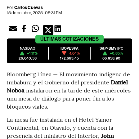
Por
Carlos Cuevas
15 de octubre, 2025 | 06:31 PM
ÚLTIMAS
COTIZACIONES
NASDAQ
IBOVESPA
S&P/BMV IPC
+1.11%
-1.64%
+0.85%
26,640.58
172,663.45
66,958.90
Bloomberg Línea — El movimiento indígena de
Imbabura y el Gobierno del presidente
Daniel
Noboa
instalaron en la tarde de este miércoles
una mesa de diálogo para poner fin a los
bloqueos viales.
La mesa fue instalada en el Hotel Yamor
Continental, en Otavalo, y cuenta con la
presencia del ministro del Interior,
John