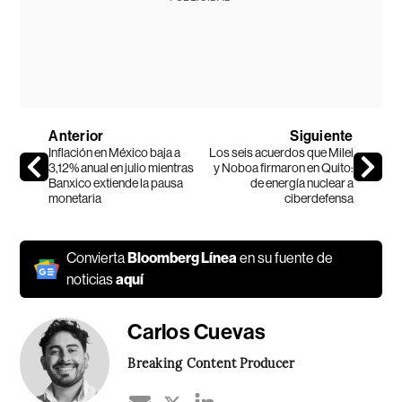
Anterior
Siguiente
Inflación en México baja a
Los seis acuerdos que Milei
3,12% anual en julio mientras
y Noboa firmaron en Quito:
Banxico extiende la pausa
de energía nuclear a
monetaria
ciberdefensa
Convierta
Bloomberg Línea
en su fuente de
noticias
aquí
Carlos Cuevas
Breaking Content Producer