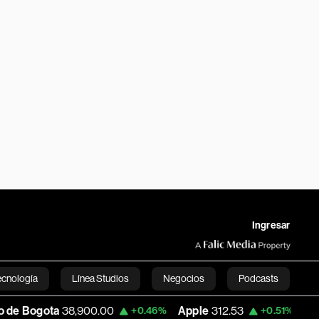
Ingresar
ecnología
Línea Studios
Negocios
Podcasts
900.00
Apple
312.53
USD COP
3,159.39
+0.46%
+0.51%
English