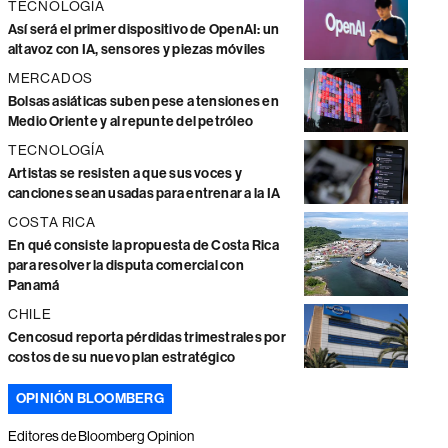
TECNOLOGÍA
Así será el primer dispositivo de OpenAI: un
altavoz con IA, sensores y piezas móviles
MERCADOS
Bolsas asiáticas suben pese a tensiones en
Medio Oriente y al repunte del petróleo
TECNOLOGÍA
Artistas se resisten a que sus voces y
canciones sean usadas para entrenar a la IA
COSTA RICA
En qué consiste la propuesta de Costa Rica
para resolver la disputa comercial con
Panamá
CHILE
Cencosud reporta pérdidas trimestrales por
costos de su nuevo plan estratégico
OPINIÓN BLOOMBERG
Editores de Bloomberg Opinion