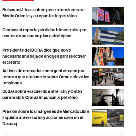
Bolsas asiáticas suben pese a tensiones en
Medio Oriente y al repunte del petróleo
Cencosud reporta pérdidas trimestrales por
costos de su nuevo plan estratégico
Presidente del BCRA dice que no ve
necesaria una baja de encajes para reactivar
el crédito
Activos de mercados emergentes caen por
temor a que el acuerdo sobre Ormuz eleve las
tensiones
Dudas sobre el acuerdo entre Irán y Omán
para reabrir Ormuz impulsan al petróleo
Presión sobre los márgenes de MercadoLibre
inquieta a inversores y acciones caen en el
Nasdaq