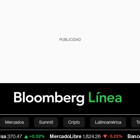
PUBLICIDAD
Mercados
Summit
Cripto
Latinoamérica
T
MercadoLibre
1,824.26
Banco de Bogota
38,
.52%
-5.23%
Green
Economía
Estilo de vida
Mundo
Videos