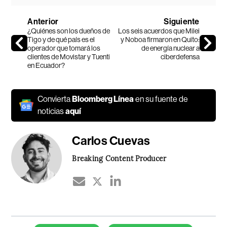
Anterior
Siguiente
¿Quiénes son los dueños de
Los seis acuerdos que Milei
Tigo y de qué país es el
y Noboa firmaron en Quito:
operador que tomará los
de energía nuclear a
clientes de Movistar y Tuenti
ciberdefensa
en Ecuador?
Convierta
Bloomberg Línea
en su fuente de
noticias
aquí
Carlos Cuevas
Breaking Content Producer