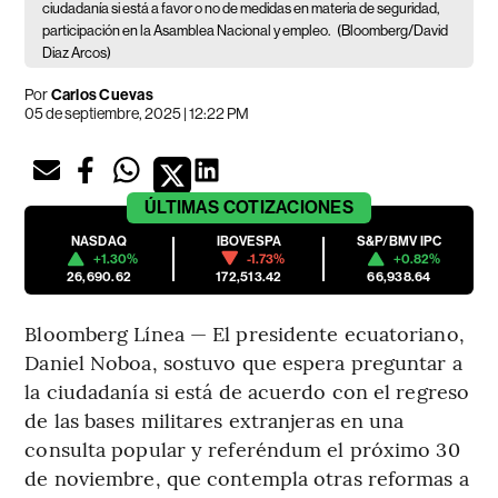
ciudadanía si está a favor o no de medidas en materia de seguridad,
participación en la Asamblea Nacional y empleo.
(Bloomberg/David
Diaz Arcos)
Por
Carlos Cuevas
05 de septiembre, 2025 | 12:22 PM
ÚLTIMAS
COTIZACIONES
NASDAQ
IBOVESPA
S&P/BMV IPC
+1.30%
-1.73%
+0.82%
26,690.62
172,513.42
66,938.64
Bloomberg Línea — El presidente ecuatoriano,
Daniel Noboa, sostuvo que espera preguntar a
la ciudadanía si está de acuerdo con el regreso
de las bases militares extranjeras en una
consulta popular y referéndum el próximo 30
de noviembre, que contempla otras reformas a