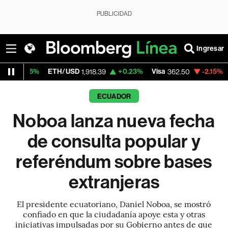
PUBLICIDAD
Ingresar
ETH/USD
+0.23%
Visa
-2.15%
MercadoLibr
1,918.39
362.50
ECUADOR
Noboa lanza nueva fecha
de consulta popular y
referéndum sobre bases
extranjeras
El presidente ecuatoriano, Daniel Noboa, se mostró
confiado en que la ciudadanía apoye esta y otras
iniciativas impulsadas por su Gobierno antes de que