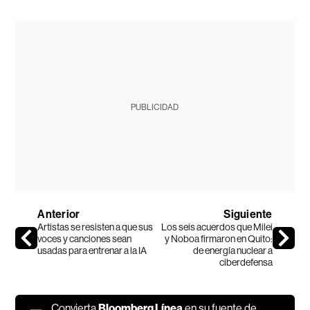
PUBLICIDAD
Anterior
Siguiente
Artistas se resisten a que sus
Los seis acuerdos que Milei
voces y canciones sean
y Noboa firmaron en Quito:
usadas para entrenar a la IA
de energía nuclear a
ciberdefensa
Convierta
Bloomberg Línea
en su fuente de