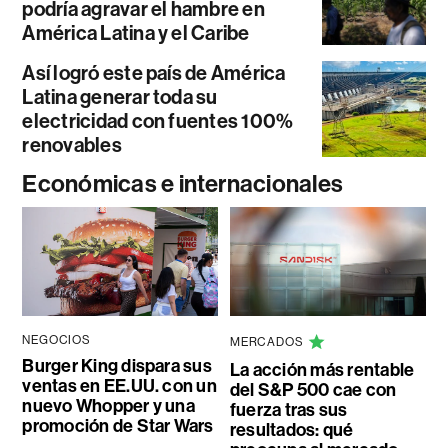
podría agravar el hambre en
América Latina y el Caribe
Así logró este país de América
Latina generar toda su
electricidad con fuentes 100%
renovables
Económicas e internacionales
NEGOCIOS
MERCADOS
Burger King dispara sus
La acción más rentable
ventas en EE.UU. con un
del S&P 500 cae con
nuevo Whopper y una
fuerza tras sus
promoción de Star Wars
resultados: qué