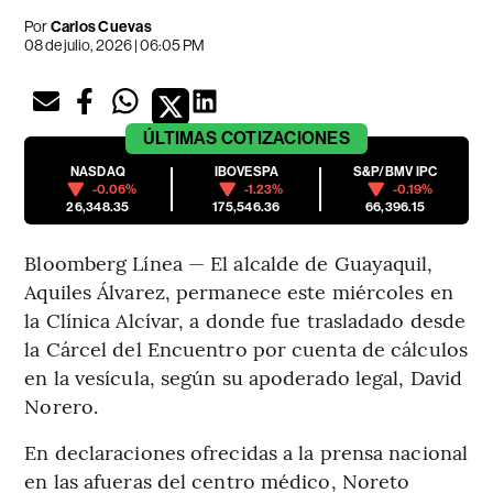
Por
Carlos Cuevas
08 de julio, 2026 | 06:05 PM
ÚLTIMAS
COTIZACIONES
NASDAQ
IBOVESPA
S&P/BMV IPC
-0.06%
-1.23%
-0.19%
26,348.35
175,546.36
66,396.15
Bloomberg Línea — El alcalde de Guayaquil,
Aquiles Álvarez, permanece este miércoles en
la Clínica Alcívar, a donde fue trasladado desde
la Cárcel del Encuentro por cuenta de cálculos
en la vesícula, según su apoderado legal, David
Norero.
En declaraciones ofrecidas a la prensa nacional
en las afueras del centro médico, Noreto