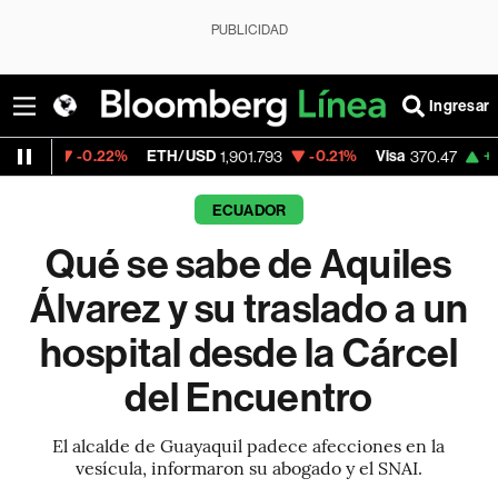
PUBLICIDAD
Ingresar
.22%
ETH/USD
-0.21%
Visa
+0.52%
Merc
1,901.793
370.47
ECUADOR
Qué se sabe de Aquiles
Álvarez y su traslado a un
hospital desde la Cárcel
del Encuentro
El alcalde de Guayaquil padece afecciones en la
vesícula, informaron su abogado y el SNAI.