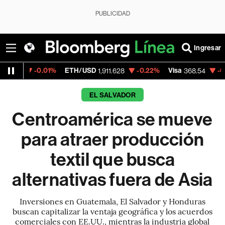
PUBLICIDAD
Ingresar
01%
ETH/USD
-0.22%
Visa
-0.28%
Merca
1,911.628
368.54
EL SALVADOR
Centroamérica se mueve
para atraer producción
textil que busca
alternativas fuera de Asia
Inversiones en Guatemala, El Salvador y Honduras
buscan capitalizar la ventaja geográfica y los acuerdos
comerciales con EE.UU., mientras la industria global