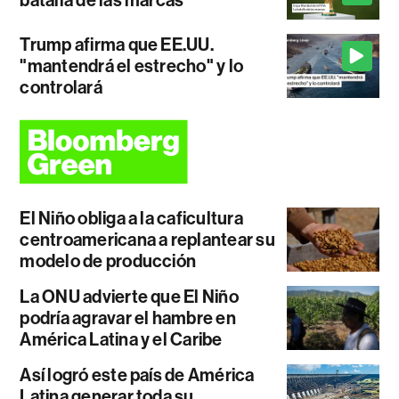
Trump afirma que EE.UU.
"mantendrá el estrecho" y lo
controlará
El Niño obliga a la caficultura
centroamericana a replantear su
modelo de producción
La ONU advierte que El Niño
podría agravar el hambre en
América Latina y el Caribe
Así logró este país de América
Latina generar toda su