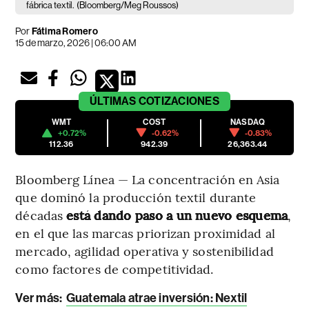
fábrica textil.
(Bloomberg/Meg Roussos)
Por
Fátima Romero
15 de marzo, 2026 | 06:00 AM
ÚLTIMAS
COTIZACIONES
WMT
COST
NASDAQ
+0.72%
-0.62%
-0.83%
112.36
942.39
26,363.44
Bloomberg Línea — La concentración en Asia
que dominó la producción textil durante
décadas
está dando paso a un nuevo esquema
,
en el que las marcas priorizan proximidad al
mercado, agilidad operativa y sostenibilidad
como factores de competitividad.
Ver más:
Guatemala atrae inversión: Nextil