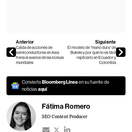
Anterior
Siguiente
Caída de acciones de
El modelo de “mano dura” de
semiconductores en Asia
Bukele y por qué no es fácil
frena el avance de las bolsas
replicarlo en Ecuador y
mundiales
Colombia
Convierta
Bloomberg Línea
en su fuente de
noticias
aquí
Fátima Romero
SEO Content Producer