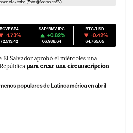
s en el exterior.
(Foto: @AsambleaSV)
IBOVESPA
S&P/BMV IPC
BTC/USD
-1.73%
+0.82%
-0.42%
172,513.42
66,938.64
64,765.65
 El Salvador aprobó el miércoles una
a República
para crear una circunscripción
y menos populares de Latinoamérica en abril