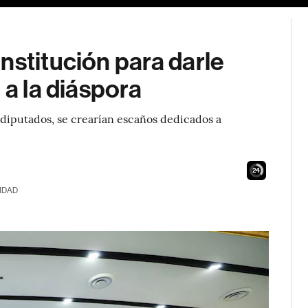
nstitución para darle
 a la diáspora
 diputados, se crearían escaños dedicados a
23
IDAD