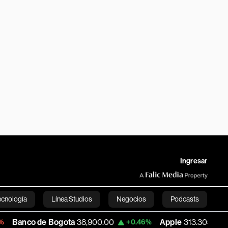
Ingresar
ecnología
Línea Studios
Negocios
Podcasts
 de Bogota
38,900.00
Apple
313.305
U
+0.46%
+0.25%
English