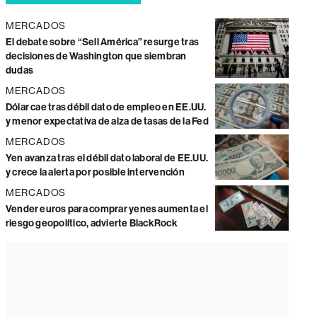
MERCADOS
El debate sobre “Sell América” resurge tras
decisiones de Washington que siembran
dudas
MERCADOS
Dólar cae tras débil dato de empleo en EE.UU.
y menor expectativa de alza de tasas de la Fed
MERCADOS
Yen avanza tras el débil dato laboral de EE.UU.
y crece la alerta por posible intervención
MERCADOS
Vender euros para comprar yenes aumenta el
riesgo geopolítico, advierte BlackRock