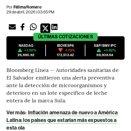
Por
Fátima Romero
29 de abril, 2026 | 03:55 PM
ÚLTIMAS
COTIZACIONES
NASDAQ
IBOVESPA
S&P/BMV IPC
+1.30%
-1.73%
+0.82%
26,690.62
172,513.42
66,938.64
Bloomberg Línea — Autoridades sanitarias de
El Salvador emitieron una alerta preventiva
ante la detección de microorganismos y
deterioro en un lote específico de leche
entera de la marca Sula.
Ver más:
Inflación amenaza de nuevo a América
Latina: los países que estarían más expuestos a
esta ola