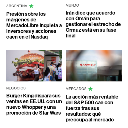
MUNDO
ARGENTINA
Irán dice que acuerdo
Presión sobre los
con Omán para
márgenes de
gestionar el estrecho de
MercadoLibre inquieta a
Ormuz está en su fase
inversores y acciones
final
caen en el Nasdaq
NEGOCIOS
MERCADOS
Burger King dispara sus
La acción más rentable
ventas en EE.UU. con un
del S&P 500 cae con
nuevo Whopper y una
fuerza tras sus
promoción de Star Wars
resultados: qué
preocupa al mercado