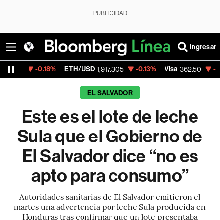
PUBLICIDAD
Ingresar
0.18%
ETH/USD
-0.13%
Visa
-2.15%
Merca
1,917.305
362.50
EL SALVADOR
Este es el lote de leche
Sula que el Gobierno de
El Salvador dice “no es
apto para consumo”
Autoridades sanitarias de El Salvador emitieron el
martes una advertencia por leche Sula producida en
Honduras tras confirmar que un lote presentaba