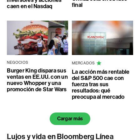
final
caen en el Nasdaq
NEGOCIOS
MERCADOS
Burger King dispara sus
La acción más rentable
ventas en EE.UU. con un
del S&P 500 cae con
nuevo Whopper y una
fuerza tras sus
promoción de Star Wars
resultados: qué
preocupa al mercado
Cargar más
Lujos y vida en Bloomberg Línea