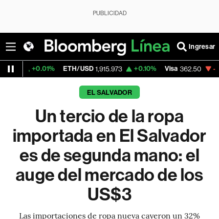
PUBLICIDAD
Ingresar
ETH/USD
+0.10%
Visa
-2.15%
MercadoLi
1,915.973
362.50
EL SALVADOR
Un tercio de la ropa
importada en El Salvador
es de segunda mano: el
auge del mercado de los
US$3
Las importaciones de ropa nueva cayeron un 32%