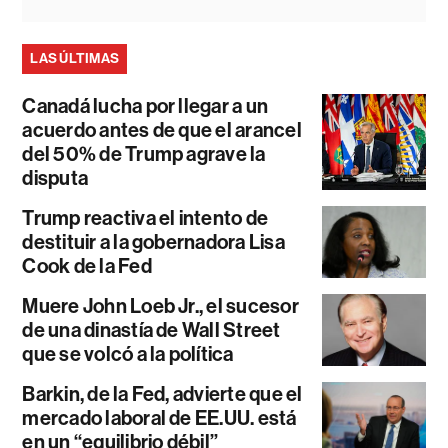
LAS ÚLTIMAS
Canadá lucha por llegar a un
acuerdo antes de que el arancel
del 50% de Trump agrave la
disputa
Trump reactiva el intento de
destituir a la gobernadora Lisa
Cook de la Fed
Muere John Loeb Jr., el sucesor
de una dinastía de Wall Street
que se volcó a la política
Barkin, de la Fed, advierte que el
mercado laboral de EE.UU. está
en un “equilibrio débil”