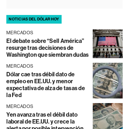
NOTICIAS DEL DÓLAR HOY
MERCADOS
El debate sobre “Sell América”
resurge tras decisiones de
Washington que siembran dudas
MERCADOS
Dólar cae tras débil dato de
empleo en EE.UU. y menor
expectativa de alza de tasas de
la Fed
MERCADOS
Yen avanza tras el débil dato
laboral de EE.UU. y crece la
alerta por posible intervención