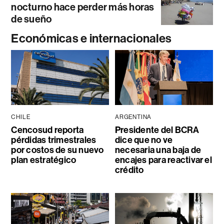
nocturno hace perder más horas
de sueño
Económicas e internacionales
CHILE
ARGENTINA
Cencosud reporta
Presidente del BCRA
pérdidas trimestrales
dice que no ve
por costos de su nuevo
necesaria una baja de
plan estratégico
encajes para reactivar el
crédito