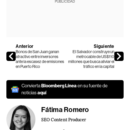
PUBLICIDAD
Anterior
Siguiente
Bonos de San Juan ganan
El Salvador construye un
atractivo entre inversores
metrocable de US$110
ante la escasez de emisiones
millones que busca aliviar el
en Puerto Rico
tráfico en la capital
Convierta
Bloomberg Línea
en su fuente de
noticias
aquí
Fátima Romero
SEO Content Producer