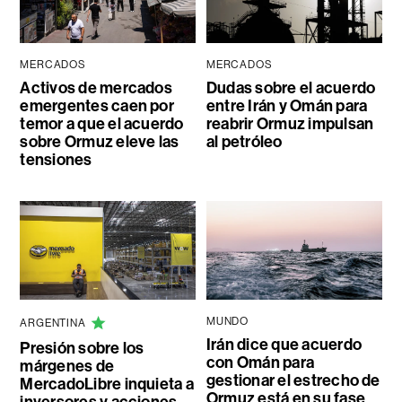
MERCADOS
MERCADOS
Activos de mercados
Dudas sobre el acuerdo
emergentes caen por
entre Irán y Omán para
temor a que el acuerdo
reabrir Ormuz impulsan
sobre Ormuz eleve las
al petróleo
tensiones
MUNDO
ARGENTINA
Irán dice que acuerdo
Presión sobre los
con Omán para
márgenes de
gestionar el estrecho de
MercadoLibre inquieta a
Ormuz está en su fase
inversores y acciones