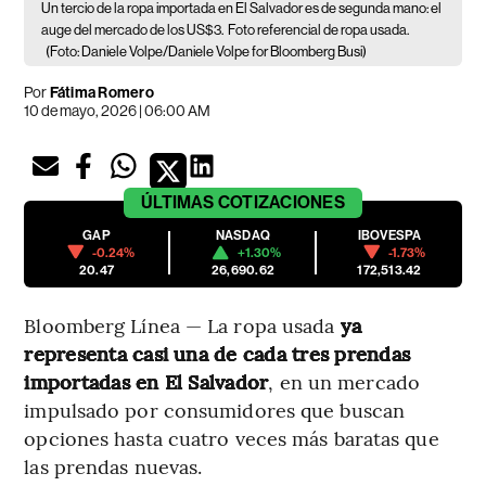
Un tercio de la ropa importada en El Salvador es de segunda mano: el
auge del mercado de los US$3.
Foto referencial de ropa usada.
(Foto: Daniele Volpe/Daniele Volpe for Bloomberg Busi)
Por
Fátima Romero
10 de mayo, 2026 | 06:00 AM
ÚLTIMAS
COTIZACIONES
GAP
NASDAQ
IBOVESPA
-0.24%
+1.30%
-1.73%
20.47
26,690.62
172,513.42
Bloomberg Línea — La ropa usada
ya
representa casi una de cada tres prendas
importadas en El Salvador
, en un mercado
impulsado por consumidores que buscan
opciones hasta cuatro veces más baratas que
las prendas nuevas.