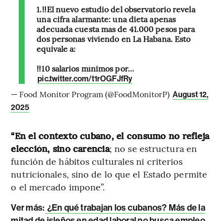
1.‼️El nuevo estudio del observatorio revela
una cifra alarmante: una dieta apenas
adecuada cuesta más de 41.000 pesos para
dos personas viviendo en La Habana. Esto
equivale a:
‼️10 salarios mínimos por…
pic.twitter.com/t1rOGFJfRy
— Food Monitor Program (@FoodMonitorP)
August 12,
2025
“En el contexto cubano, el consumo no refleja
elección, sino carencia
; no se estructura en
función de hábitos culturales ni criterios
nutricionales, sino de lo que el Estado permite
o el mercado impone”.
Ver más:
¿En qué trabajan los cubanos? Más de la
mitad de isleños en edad laboral no busca empleo