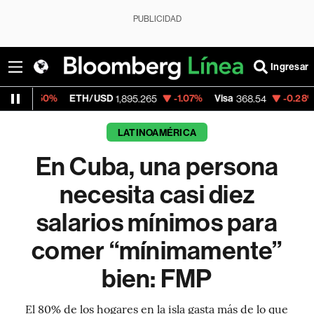
PUBLICIDAD
Ingresar
ETH/USD
-1.07%
Visa
-0.28%
MercadoLib
1,895.265
368.54
LATINOAMÉRICA
En Cuba, una persona
necesita casi diez
salarios mínimos para
comer “mínimamente”
bien: FMP
El 80% de los hogares en la isla gasta más de lo que