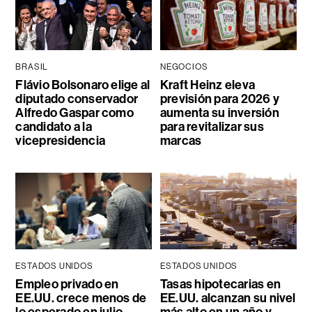
BRASIL
NEGOCIOS
Flávio Bolsonaro elige al
Kraft Heinz eleva
diputado conservador
previsión para 2026 y
Alfredo Gaspar como
aumenta su inversión
candidato a la
para revitalizar sus
vicepresidencia
marcas
ESTADOS UNIDOS
ESTADOS UNIDOS
Empleo privado en
Tasas hipotecarias en
EE.UU. crece menos de
EE.UU. alcanzan su nivel
lo esperado en julio,
más alto en un año y