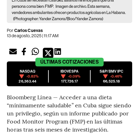
En Cuba se necesitan casi diez salarios mínimos para que una
persona coma bien: FMP.
Imagen de archivo. Esta semana,
vendedores ambulantes ofrecen productos agrícolas en La Habana.
(Photographer: Yander Zamora/Bloo/Yander Zamora)
Por
Carlos Cuevas
13 de agosto, 2025 | 11:17 AM
ÚLTIMAS
COTIZACIONES
NASDAQ
IBOVESPA
S&P/BMV IPC
-0.83%
-0.09%
-0.46%
26,363.44
177,726.17
66,525.18
Bloomberg Línea — Acceder a una dieta
“mínimamente saludable” en Cuba sigue siendo
un privilegio, según un informe publicado por
Food Monitor Program (FMP) en las últimas
horas tras seis meses de investigación.