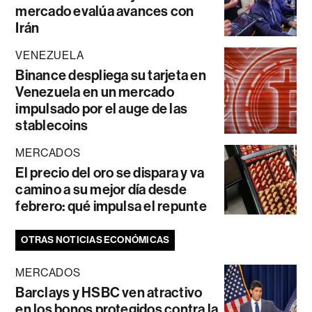
mercado evalúa avances con
Irán
VENEZUELA
Binance despliega su tarjeta en
Venezuela en un mercado
impulsado por el auge de las
stablecoins
MERCADOS
El precio del oro se dispara y va
camino a su mejor día desde
febrero: qué impulsa el repunte
OTRAS NOTICIAS ECONÓMICAS
MERCADOS
Barclays y HSBC ven atractivo
en los bonos protegidos contra la