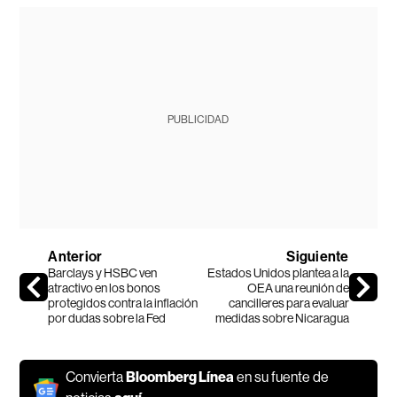
PUBLICIDAD
Anterior
Siguiente
Barclays y HSBC ven
Estados Unidos plantea a la
atractivo en los bonos
OEA una reunión de
protegidos contra la inflación
cancilleres para evaluar
por dudas sobre la Fed
medidas sobre Nicaragua
Convierta
Bloomberg Línea
en su fuente de