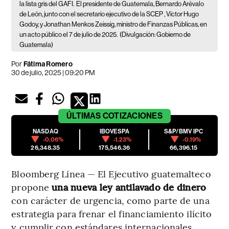
la lista gris del GAFI.
El presidente de Guatemala, Bernardo Arévalo
de León, junto con el secretario ejecutivo de la SCEP , Víctor Hugo
Godoy, y Jonathan Menkos Zeissig, ministro de Finanzas Públicas, en
un acto público el 7 de julio de 2025.
(Divulgación: Gobierno de
Guatemala)
Por
Fátima Romero
30 de julio, 2025 | 09:20 PM
ÚLTIMAS
COTIZACIONES
NASDAQ
IBOVESPA
S&P/BMV IPC
-0.06%
-1.23%
-0.19%
26,348.35
175,546.36
66,396.15
Bloomberg Línea — El Ejecutivo guatemalteco
propone
una nueva ley antilavado de dinero
con carácter de urgencia, como parte de una
estrategia para frenar el financiamiento ilícito
y cumplir con estándares internacionales.