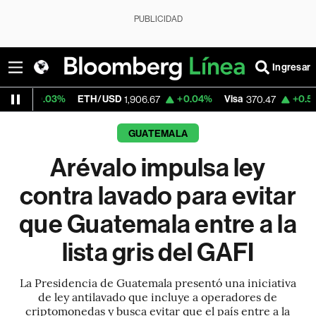
PUBLICIDAD
Ingresar
%
ETH/USD
+0.04%
Visa
+0.52%
MercadoL
1,906.67
370.47
GUATEMALA
Arévalo impulsa ley
contra lavado para evitar
que Guatemala entre a la
lista gris del GAFI
La Presidencia de Guatemala presentó una iniciativa
de ley antilavado que incluye a operadores de
criptomonedas y busca evitar que el país entre a la