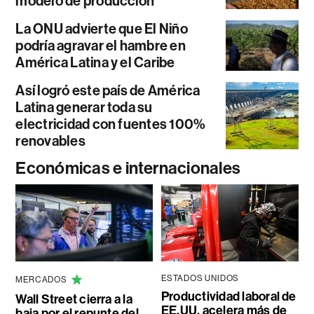
modelo de producción
La ONU advierte que El Niño
podría agravar el hambre en
América Latina y el Caribe
Así logró este país de América
Latina generar toda su
electricidad con fuentes 100%
renovables
Económicas e internacionales
ESTADOS UNIDOS
MERCADOS
Productividad laboral de
Wall Street cierra a la
EE.UU. acelera más de
baja por el repunte del