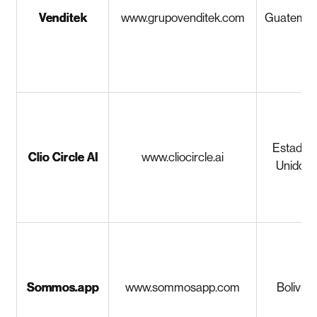
Venditek
www.grupovenditek.com
Guatemal
Estados
Clio Circle AI
www.cliocircle.ai
Unidos
Sommos.app
www.sommosapp.com
Bolivia