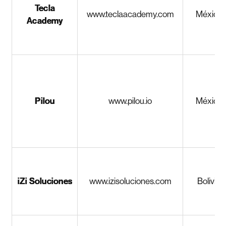
Tecla
www.teclaacademy.com
México
Academy
Pilou
www.pilou.io
México
iZi Soluciones
www.izisoluciones.com
Bolivia