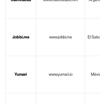
Jobbi.me
www.jobbi.me
El Salvado
Yumari
www.yumari.io
México