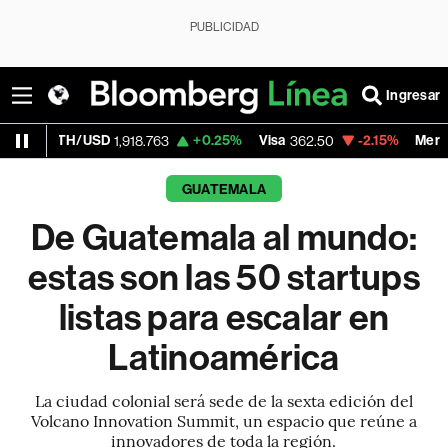
PUBLICIDAD
Ingresar
H/USD
+0.25%
Visa
-2.15%
MercadoLibre
1,918.763
362.50
1
GUATEMALA
De Guatemala al mundo:
estas son las 50 startups
listas para escalar en
Latinoamérica
La ciudad colonial será sede de la sexta edición del
Volcano Innovation Summit, un espacio que reúne a
innovadores de toda la región.