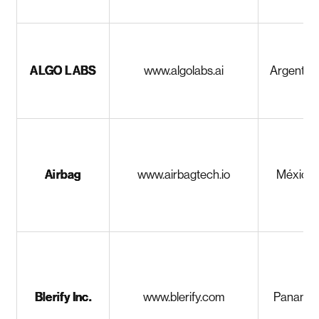
ALGO LABS
www.algolabs.ai
Argentin
Airbag
www.airbagtech.io
México
Blerify Inc.
www.blerify.com
Panamá