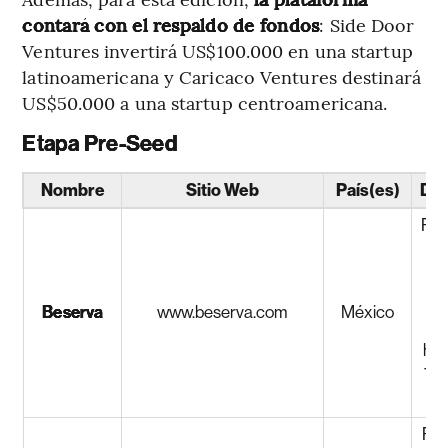
contará con el respaldo de fondos
: Side Door
Ventures invertirá US$100.000 en una startup
latinoamericana y Caricaco Ventures destinará
US$50.000 a una startup centroamericana.
Etapa Pre-Seed
Nombre
Sitio Web
País(es)
Des
Pla
co
ent
Beserva
www.beserva.com
México
her
Tam
Red