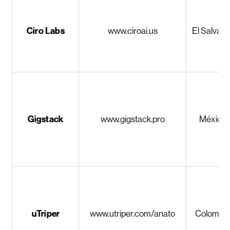
Ciro Labs
www.ciroai.us
El Salvado
Gigstack
www.gigstack.pro
México
uTriper
www.utriper.com/anato
Colombi