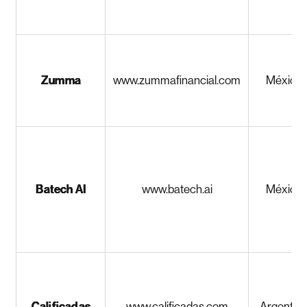
Zumma
www.zummafinancial.com
México
Batech AI
www.batech.ai
México
Calificadas
www.calificadas.com
Argentin