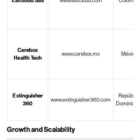
Eatcloud Sas
www.eatcloud.com
Colombi
Carebox
www.carebox.mx
México
Health Tech
Extinguisher
Repúblic
www.extinguisher360.com
360
Dominica
Growth and Scalability