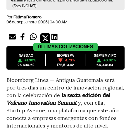
escalar en Latinoamérica.
Una panorámica de la ciudad colonial.
(Foto: INGUAT)
Por
Fátima Romero
06 de septiembre, 2025 | 04:00 AM
ÚLTIMAS
COTIZACIONES
NASDAQ
IBOVESPA
S&P/BMV IPC
+1.30%
-1.73%
+0.82%
26,690.62
172,513.42
66,938.64
Bloomberg Línea — Antigua Guatemala será
por tres días un centro de innovación regional,
con la celebración de
la sexta edición del
Volcano Innovation Summit
y, con ella,
Startup Avenue, una plataforma que este año
conecta a empresas emergentes con fondos
internacionales y mentores de alto nivel.