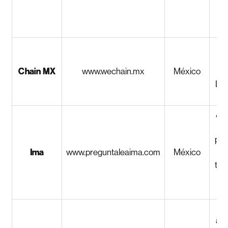
As
Chain MX
www.wechain.mx
México
m
LAT
a 
Asi
per
Ima
www.preguntaleaima.com
México
y a
tom
In
acc