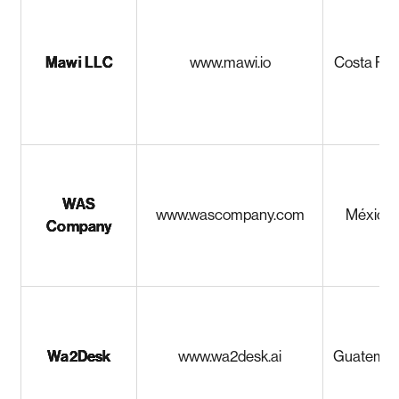
Mawi LLC
www.mawi.io
Costa Ric
WAS
www.wascompany.com
México
Company
Wa2Desk
www.wa2desk.ai
Guatemal