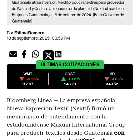
Guatemala atrae inversión: Nextil producirá textiles para proveedor
de Walmart y Costco.
Un operario en la planta de Nextil ubicada en
Fraijanes, Guatemala, el 16 de octubre de 2024.
(Foto: Gobierno de
Guatemala)
Por
Fátima Romero
18 de septiembre, 2025 | 03:59 PM
ÚLTIMAS
COTIZACIONES
WMT
COST
HD
-0.26%
+0.67%
-1.03%
112.07
948.73
349.52
Bloomberg Línea — La empresa española
Nueva Expresión Textil (Nextil) firmó un
memorando de entendimiento con la
estadounidense Maxum International Group
para producir textiles desde Guatemala
con