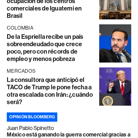
ocupación de los centros
comerciales de Iguatemi en
Brasil
COLOMBIA
De la Espriella recibe un país
sobreendeudado que crece
poco, pero con récords de
empleo y menos pobreza
MERCADOS
La consultora que anticipó el
TACO de Trump le pone fecha a
otra escalada con Irán: ¿cuándo
será?
OPINIÓN BLOOMBERG
Juan Pablo Spinetto
México está ganando la guerra comercial gracias a