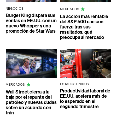
NEGOCIOS
MERCADOS
Burger King dispara sus
La acción más rentable
ventas en EE.UU. con un
del S&P 500 cae con
nuevo Whopper y una
fuerza tras sus
promoción de Star Wars
resultados: qué
preocupa al mercado
ESTADOS UNIDOS
MERCADOS
Productividad laboral de
Wall Street cierra a la
EE.UU. acelera más de
baja por el repunte del
lo esperado en el
petróleo y nuevas dudas
segundo trimestre
sobre un acuerdo con
Irán