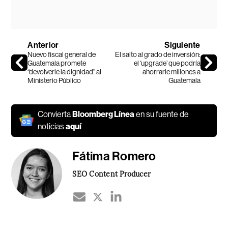
Anterior
Siguiente
Nuevo fiscal general de
El salto al grado de inversión:
Guatemala promete
el ‘upgrade’ que podría
“devolverle la dignidad” al
ahorrarle millones a
Ministerio Público
Guatemala
Convierta
Bloomberg Línea
en su fuente de
noticias
aquí
Fátima Romero
SEO Content Producer