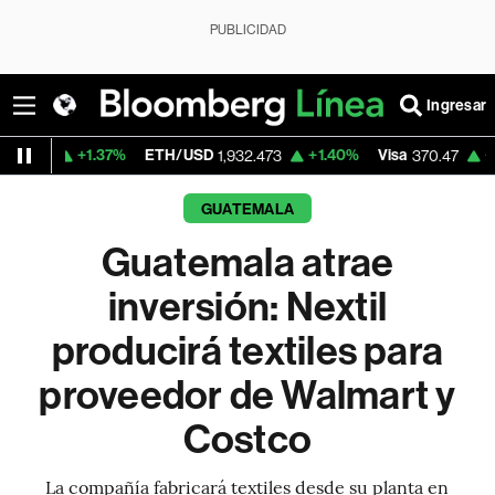
PUBLICIDAD
Ingresar
1.37%
ETH/USD
+1.40%
Visa
+0.52%
Mer
1,932.473
370.47
GUATEMALA
Guatemala atrae
inversión: Nextil
producirá textiles para
proveedor de Walmart y
Costco
La compañía fabricará textiles desde su planta en