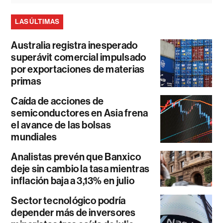
LAS ÚLTIMAS
Australia registra inesperado
superávit comercial impulsado
por exportaciones de materias
primas
Caída de acciones de
semiconductores en Asia frena
el avance de las bolsas
mundiales
Analistas prevén que Banxico
deje sin cambio la tasa mientras
inflación baja a 3,13% en julio
Sector tecnológico podría
depender más de inversores