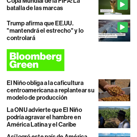
Copa Mundial de la FIFA: La
batalla de las marcas
Trump afirma que EE.UU.
"mantendrá el estrecho" y lo
controlará
El Niño obliga a la caficultura
centroamericana a replantear su
modelo de producción
La ONU advierte que El Niño
podría agravar el hambre en
América Latina y el Caribe
Así logró este país de América