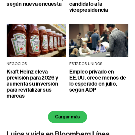
según nueva encuesta
candidato a la
vicepresidencia
NEGOCIOS
ESTADOS UNIDOS
Kraft Heinz eleva
Empleo privado en
previsión para 2026 y
EE.UU. crece menos de
aumenta su inversión
lo esperado en julio,
para revitalizar sus
según ADP
marcas
Cargar más
Lujos y vida en Bloomberg Línea