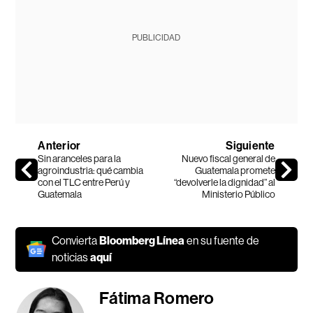
PUBLICIDAD
Anterior
Siguiente
Sin aranceles para la
Nuevo fiscal general de
agroindustria: qué cambia
Guatemala promete
con el TLC entre Perú y
“devolverle la dignidad” al
Guatemala
Ministerio Público
Convierta
Bloomberg Línea
en su fuente de
noticias
aquí
Fátima Romero