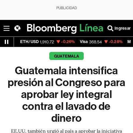
PUBLICIDAD
Ingresar
USD
-0.26%
Visa
-0.28%
MercadoLibre
1,910.72
368.54
1,92
GUATEMALA
Guatemala intensifica
presión al Congreso para
aprobar ley integral
contra el lavado de
dinero
EE.UU. también urgió al país a aprobar la iniciativa