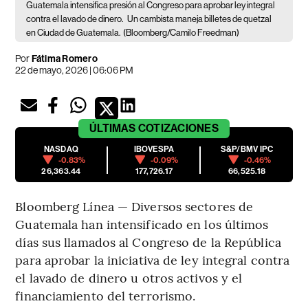
Guatemala intensifica presión al Congreso para aprobar ley integral
contra el lavado de dinero.
Un cambista maneja billetes de quetzal
en Ciudad de Guatemala.
(Bloomberg/Camilo Freedman)
Por
Fátima Romero
22 de mayo, 2026 | 06:06 PM
ÚLTIMAS
COTIZACIONES
NASDAQ
IBOVESPA
S&P/BMV IPC
-0.83%
-0.09%
-0.46%
26,363.44
177,726.17
66,525.18
Bloomberg Línea — Diversos sectores de
Guatemala han intensificado en los últimos
días sus llamados al Congreso de la República
para aprobar la iniciativa de ley integral contra
el lavado de dinero u otros activos y el
financiamiento del terrorismo.