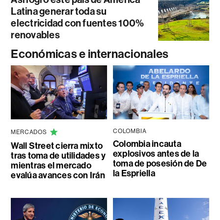
Latina generar toda su
electricidad con fuentes 100%
renovables
Económicas e internacionales
COLOMBIA
MERCADOS
Colombia incauta
Wall Street cierra mixto
explosivos antes de la
tras toma de utilidades y
toma de posesión de De
mientras el mercado
la Espriella
evalúa avances con Irán