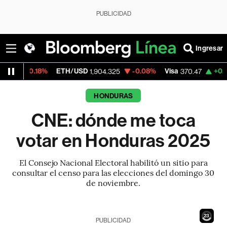
PUBLICIDAD
Ingresar
8%
ETH/USD
-0.08%
Visa
+0.52%
Mercad
1,904.325
370.47
HONDURAS
CNE: dónde me toca
votar en Honduras 2025
El Consejo Nacional Electoral habilitó un sitio para
consultar el censo para las elecciones del domingo 30
de noviembre.
21
PUBLICIDAD