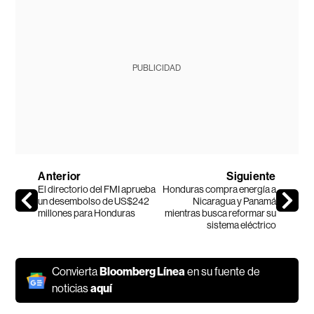
PUBLICIDAD
Anterior
Siguiente
El directorio del FMI aprueba
Honduras compra energía a
un desembolso de US$242
Nicaragua y Panamá
millones para Honduras
mientras busca reformar su
sistema eléctrico
Convierta
Bloomberg Línea
en su fuente de
noticias
aquí