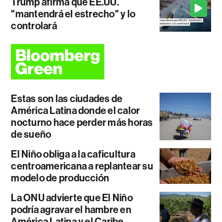
Trump afirma que EE.UU.
"mantendrá el estrecho" y lo
controlará
Estas son las ciudades de
América Latina donde el calor
nocturno hace perder más horas
de sueño
El Niño obliga a la caficultura
centroamericana a replantear su
modelo de producción
La ONU advierte que El Niño
podría agravar el hambre en
América Latina y el Caribe