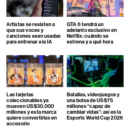
Artistas se resisten a
GTA 6 tendrá un
que sus voces y
adelanto exclusivo en
canciones sean usadas
Netflix: cuándo se
para entrenar a la IA
estrena y a qué hora
Las tarjetas
Batallas, videojuegos y
coleccionables ya
una bolsa de US$75
mueven US$30.000
millones “capaz de
millones y esta marca
cambiar vidas”: así es la
quiere convertirlas en
Esports World Cup 2026
accesorio