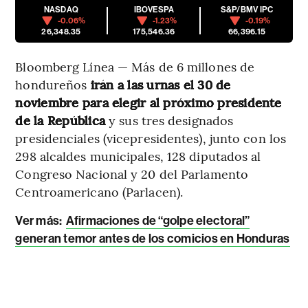
NASDAQ
IBOVESPA
S&P/BMV IPC
-0.06%
-1.23%
-0.19%
26,348.35
175,546.36
66,396.15
Bloomberg Línea — Más de 6 millones de
hondureños
irán a las urnas el 30 de
noviembre para elegir al próximo presidente
de la República
y sus tres designados
presidenciales (vicepresidentes), junto con los
298 alcaldes municipales, 128 diputados al
Congreso Nacional y 20 del Parlamento
Centroamericano (Parlacen).
Ver más:
Afirmaciones de “golpe electoral”
generan temor antes de los comicios en Honduras