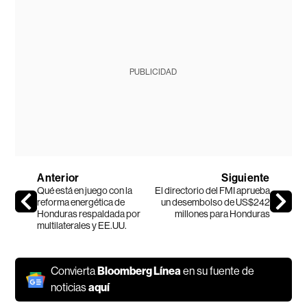
PUBLICIDAD
Anterior
Siguiente
Qué está en juego con la
El directorio del FMI aprueba
reforma energética de
un desembolso de US$242
Honduras respaldada por
millones para Honduras
multilaterales y EE.UU.
Convierta
Bloomberg Línea
en su fuente de
noticias
aquí