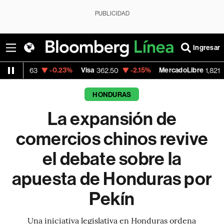
PUBLICIDAD
Ingresar
-0.23%
Visa
-2.15%
MercadoLibre
-0.14
362.50
1,821.795
HONDURAS
La expansión de
comercios chinos revive
el debate sobre la
apuesta de Honduras por
Pekín
Una iniciativa legislativa en Honduras ordena