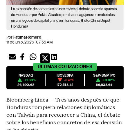
La expansión de comercios chinos revive el debate sobre la apuesta
de Honduras por Pekín.
Alicates para hacer agujeros en materiales
en un negocio de capital chino en Honduras.
(Foto: China Depot
Honduras)
Por
Fátima Romero
11 de junio, 2026 | 07:55 AM
ÚLTIMAS
COTIZACIONES
NASDAQ
IBOVESPA
S&P/BMV IPC
+1.30%
-1.73%
+0.82%
26,690.62
172,513.42
66,938.64
Bloomberg Línea — Tres años después de que
Honduras rompiera relaciones diplomáticas
con Taiwán para reconocer a China, el debate
sobre los beneficios concretos de esa decisión
se ha abierto.