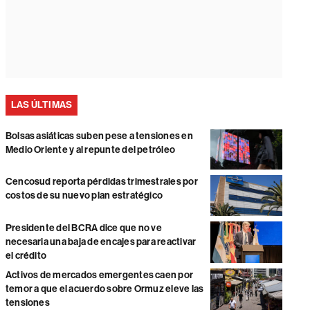
LAS ÚLTIMAS
Bolsas asiáticas suben pese a tensiones en
Medio Oriente y al repunte del petróleo
Cencosud reporta pérdidas trimestrales por
costos de su nuevo plan estratégico
Presidente del BCRA dice que no ve
necesaria una baja de encajes para reactivar
el crédito
Activos de mercados emergentes caen por
temor a que el acuerdo sobre Ormuz eleve las
tensiones