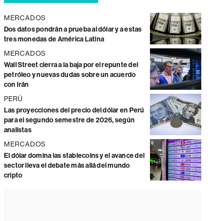
MERCADOS
Dos datos pondrán a prueba al dólar y a estas
tres monedas de América Latina
MERCADOS
Wall Street cierra a la baja por el repunte del
petróleo y nuevas dudas sobre un acuerdo
con Irán
PERÚ
Las proyecciones del precio del dólar en Perú
para el segundo semestre de 2026, según
analistas
MERCADOS
El dólar domina las stablecoins y el avance del
sector lleva el debate más allá del mundo
cripto