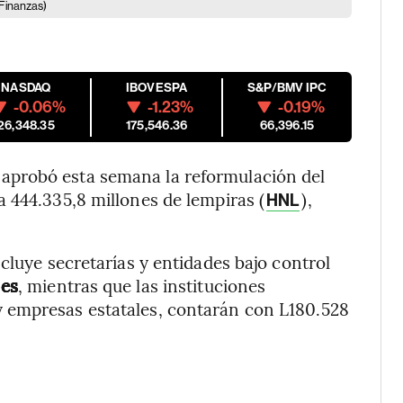
 Finanzas)
NASDAQ
IBOVESPA
S&P/BMV IPC
-0.06%
-1.23%
-0.19%
26,348.35
175,546.36
66,396.15
aprobó esta semana la reformulación del
 444.335,8 millones de lempiras (
),
HNL
cluye secretarías y entidades bajo control
nes
, mientras que las instituciones
 empresas estatales, contarán con L180.528