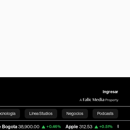
Ingresar
ecnología
Línea Studios
Negocios
Podcasts
,900.00
Apple
312.53
USD COP
3,159.3
+0.46%
+0.51%
English