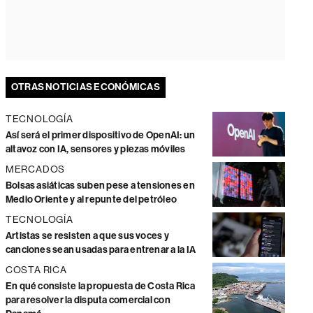
OTRAS NOTICIAS ECONÓMICAS
TECNOLOGÍA
Así será el primer dispositivo de OpenAI: un
altavoz con IA, sensores y piezas móviles
MERCADOS
Bolsas asiáticas suben pese a tensiones en
Medio Oriente y al repunte del petróleo
TECNOLOGÍA
Artistas se resisten a que sus voces y
canciones sean usadas para entrenar a la IA
COSTA RICA
En qué consiste la propuesta de Costa Rica
para resolver la disputa comercial con