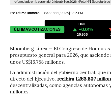
reformulado en la sesión del 21 de abril de 2026.
(Foto: HN-Secretaría de
Por
Fátima Romero
23 de abril, 2026 | 12:15 PM
HNL
+0.01%
ÚLTIMAS
COTIZACIONES
26.865
Bloomberg Línea — El Congreso de Honduras 
presupuesto general para 2026, que asciende a
unos US$16.758 millones.
La administración del gobierno central, que in
directo del Ejecutivo,
recibirá L263.807 millo
descentralizadas, como agencias autónomas y
millones.