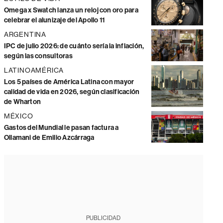
Omega x Swatch lanza un reloj con oro para
celebrar el alunizaje del Apollo 11
ARGENTINA
IPC de julio 2026: de cuánto sería la inflación,
según las consultoras
LATINOAMÉRICA
Los 5 países de América Latina con mayor
calidad de vida en 2026, según clasificación
de Wharton
MÉXICO
Gastos del Mundial le pasan factura a
Ollamani de Emilio Azcárraga
PUBLICIDAD