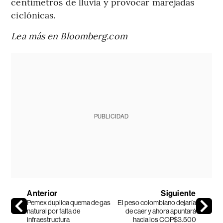
centímetros de lluvia y provocar marejadas
ciclónicas.
Lea más en Bloomberg.com
PUBLICIDAD
Anterior
Siguiente
Pemex duplica quema de gas
El peso colombiano dejaría
natural por falta de
de caer y ahora apuntará
infraestructura
hacia los COP$3.500