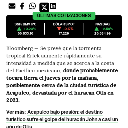
ÚLTIMAS
COTIZACIONES
S&P/BMV IPC
DÓLAR SPOT
NASDAQ
+0.20%
-0.17%
+2.59%
66,833.16
17.229
26,584.99
Bloomberg — Se prevé que la tormenta
tropical Erick aumente rápidamente su
intensidad a medida que se acerca a la costa
del Pacífico mexicano,
donde probablemente
tocará tierra el jueves por la mañana,
posiblemente cerca de la ciudad turística de
Acapulco, devastada por el huracán Otis en
2023.
Ver más:
Acapulco bajo presión: el destino
turístico sufre el golpe del huracán John a casi un
año de Otis