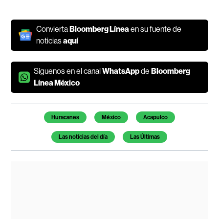
Convierta
Bloomberg Línea
en su fuente de
noticias
aquí
Síguenos en el canal
WhatsApp
de
Bloomberg
Línea México
Temas de este artículo
Huracanes
México
Acapulco
Las noticias del día
Las Últimas