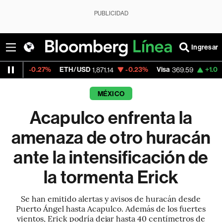
PUBLICIDAD
Ingresar
0.27%
ETH/USD
-0.23%
Visa
+1.07%
Merca
1,871.14
369.59
MÉXICO
Acapulco enfrenta la
amenaza de otro huracán
ante la intensificación de
la tormenta Erick
Se han emitido alertas y avisos de huracán desde
Puerto Ángel hasta Acapulco. Además de los fuertes
vientos, Erick podría dejar hasta 40 centímetros de