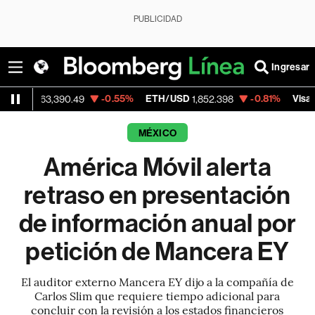
PUBLICIDAD
Ingresar
-0.55%
ETH/USD
-0.81%
Visa
63,390.49
1,852.398
365.67
MÉXICO
América Móvil alerta
retraso en presentación
de información anual por
petición de Mancera EY
El auditor externo Mancera EY dijo a la compañía de
Carlos Slim que requiere tiempo adicional para
concluir con la revisión a los estados financieros