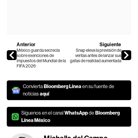
Anterior
Siguiente
México guarda secrecía
Snap eleva la previsión de
sobre exenciones de
ventas antes de lanzar sus
impuestos del Mundial de la
gafas de realidad aumentada
FIFA 2026
Convierta
Bloomberg Línea
en su fuente de
noticias
aquí
Síguenos en el canal
WhatsApp
de
Bloomberg
Línea México