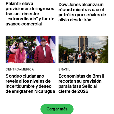
Palantir eleva
Dow Jones alcanza un
previsiones de ingresos
récord mientras cae el
tras un trimestre
petróleo por señales de
“extraordinario” y fuerte
alivio desde Irán
avance comercial
CENTROAMÉRICA
BRASIL
Sondeo ciudadano
Economistas de Brasil
revela altos niveles de
recortan su previsión
incertidumbre y deseo
para la tasa Selic al
de emigrar en Nicaragua
cierre de 2026
Cargar más