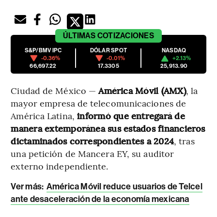
ÚLTIMAS
COTIZACIONES
S&P/BMV IPC
DÓLAR SPOT
NASDAQ
-0.36%
-0.01%
+2.13%
66,697.22
17.3305
25,913.90
Ciudad de México —
América Móvil (AMX)
, la
mayor empresa de telecomunicaciones de
América Latina,
informó que entregará de
manera extemporánea sus estados financieros
dictaminados correspondientes a 2024
, tras
una petición de Mancera EY, su auditor
externo independiente.
Ver más:
América Móvil reduce usuarios de Telcel
ante desaceleración de la economía mexicana