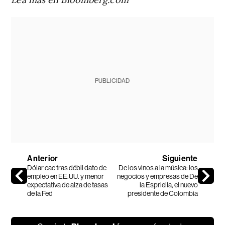
PUBLICIDAD
Anterior
Siguiente
Dólar cae tras débil dato de
De los vinos a la música: los
empleo en EE.UU. y menor
negocios y empresas de De
expectativa de alza de tasas
la Espriella, el nuevo
de la Fed
presidente de Colombia