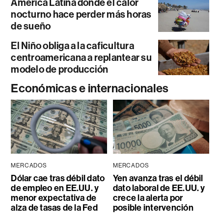
América Latina donde el calor
nocturno hace perder más horas
de sueño
El Niño obliga a la caficultura
centroamericana a replantear su
modelo de producción
Económicas e internacionales
MERCADOS
MERCADOS
Dólar cae tras débil dato
Yen avanza tras el débil
de empleo en EE.UU. y
dato laboral de EE.UU. y
menor expectativa de
crece la alerta por
alza de tasas de la Fed
posible intervención