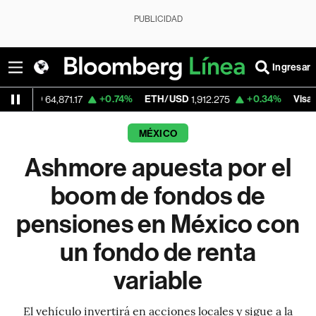
PUBLICIDAD
Ingresar
+0.74%
ETH/USD
+0.34%
Visa
64,871.17
1,912.275
363.91
MÉXICO
Ashmore apuesta por el
boom de fondos de
pensiones en México con
un fondo de renta
variable
El vehículo invertirá en acciones locales y sigue a la