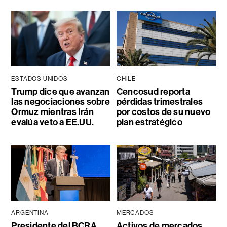
ESTADOS UNIDOS
CHILE
Trump dice que avanzan
Cencosud reporta
las negociaciones sobre
pérdidas trimestrales
Ormuz mientras Irán
por costos de su nuevo
evalúa veto a EE.UU.
plan estratégico
ARGENTINA
MERCADOS
Presidente del BCRA
Activos de mercados