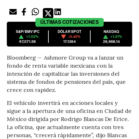
ÚLTIMAS
COTIZACIONES
S&P/BMV IPC
DÓLAR SPOT
NASDAQ
+1.02%
-0.42%
+1.21%
67,071.58
17.1384
26,668.14
Bloomberg — Ashmore Group va a lanzar un
fondo de renta variable mexicana con la
intención de capitalizar las inversiones del
sistema de fondos de pensiones del país, que
crece con rapidez.
El vehículo invertirá en acciones locales y
sigue a la apertura de una oficina en Ciudad de
México dirigida por Rodrigo Blancas De Erice.
La oficina, que actualmente cuenta con tres
personas, “crecerá rápidamente”, dijo Blancas