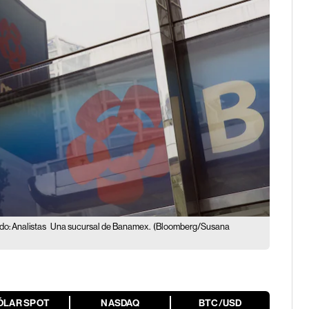
do: Analistas
Una sucursal de Banamex.
(Bloomberg/Susana
ÓLAR SPOT
NASDAQ
BTC/USD