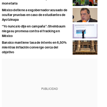
monetaria
México detiene a exgobernador acusado de
ocultar pruebas en caso de estudiantes de
Ayotzinapa
“Yo nunca lo dije en campaña”: Sheinbaum
niega su promesa contra el fracking en
México
Banxico mantiene tasa de interés en 6,50%
mientras inflación converge cerca del
objetivo
PUBLICIDAD