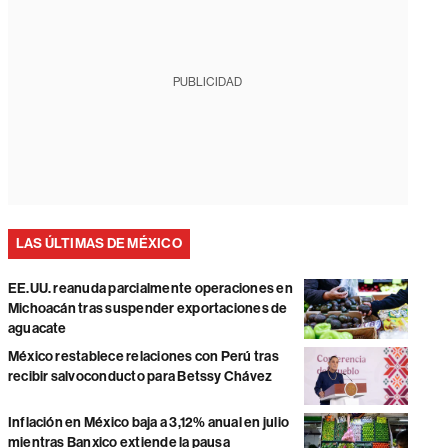
PUBLICIDAD
LAS ÚLTIMAS DE MÉXICO
EE.UU. reanuda parcialmente operaciones en
Michoacán tras suspender exportaciones de
aguacate
México restablece relaciones con Perú tras
recibir salvoconducto para Betssy Chávez
Inflación en México baja a 3,12% anual en julio
mientras Banxico extiende la pausa