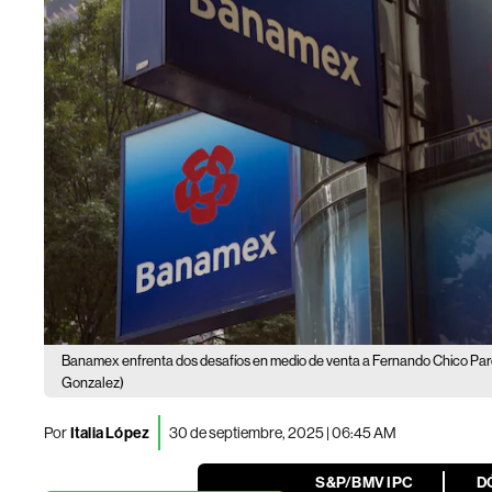
Banamex enfrenta dos desafíos en medio de venta a Fernando Chico Par
Gonzalez)
Por
Italia López
30 de septiembre, 2025 | 06:45 AM
S&P/BMV IPC
D