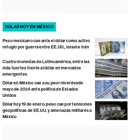
DÓLAR HOY EN MÉXICO
Peso mexicano cae ante el dólar como activo
refugio por guerra entre EE.UU., Israel e Irán
Cuatro monedas de Latinoamérica, entre las
más fuertes frente al dólar en mercados
emergentes
Dólar en México cae a su peor nivel desde
mayo de 2024 ante política de Estados
Unidos
Dólar hoy 19 de enero: peso cae por tensiones
geopolíticas de EE.UU. y amenazas militares a
México