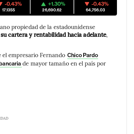
-0.43%
+1.30%
-0.43%
17.1355
26,690.62
64,756.03
ano propiedad de la estadounidense
su cartera y rentabilidad hacia adelante
,
ue el empresario Fernando
Chico Pardo
de mayor tamaño en el país por
 bancaria
IDAD