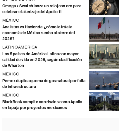
Omega x Swatch lanza un reloj con oro para
celebrar el alunizaje del Apollo 11
MÉXICO
Analistas vs Hacienda: ¿cómo le irá a la
economía de México rumbo al cierre del
2026?
LATINOAMÉRICA
Los 5 países de América Latina con mayor
calidad de vida en 2026, según clasificación
de Wharton
MÉXICO
Pemex duplica quema de gas natural por falta
de infraestructura
MÉXICO
BlackRock compite con rivales como Apollo
en la puja por proyectos mexicanos